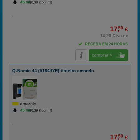
45 ml
(0,39 € por ml)
17,
50
€
14,23 € iva ex
RECEBA EM 24 HORAS
comprar >
Q-Nomic 44 (51644YE) tinteiro amarelo
amarelo
45 ml
(0,39 € por ml)
17,
50
€