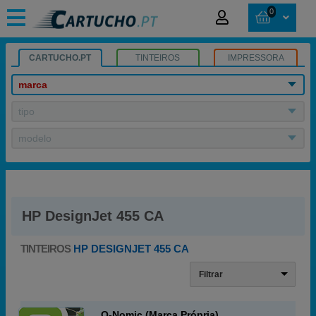
0
CARTUCHO.PT
TINTEIROS
IMPRESSORA
marca
tipo
modelo
HP DesignJet 455 CA
TINTEIROS
HP DESIGNJET 455 CA
Filtrar
Q-Nomic (Marca Própria)