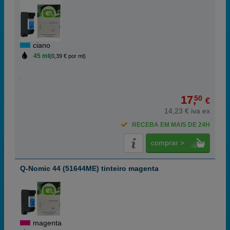
ciano
45 ml
(0,39 € por ml)
17,
50
€
14,23 € iva ex
RECEBA EM MAIS DE 24H
comprar >
Q-Nomic 44 (51644ME) tinteiro magenta
magenta