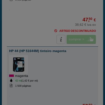
47,
50
€
38,62 € iva ex
ARTIGO DESCONTINUADO
comprar >
HP 44 (HP 51644M) tinteiro magenta
magenta
42 ml
(1,42 € por ml)
1 500 páginas