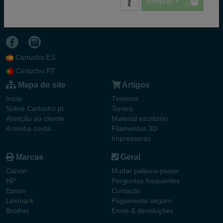
comprar >
Cartucho.ES
Cartucho.PT
Mapa do site
Artigos
Inicio
Tinteiros
Sobre Cartucho.pt
Toners
Atenção ao cliente
Material escritório
A minha conta
Filamentos 3D
Impressoras
Marcas
Geral
Canon
Mudar palavra-passe
HP
Perguntas frequentes
Epson
Contacto
Lexmark
Pagamento seguro
Brother
Envio & devoluções