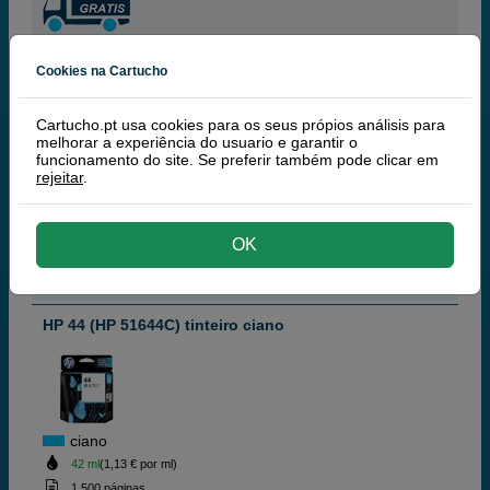
Cookies na Cartucho
64,
00
€
52,03 € iva ex
Cartucho.pt usa cookies para os seus própios análisis para
melhorar a experiência do usuario e garantir o
ARTIGO DESCONTINUADO
funcionamento do site. Se preferir também pode clicar em
rejeitar
.
comprar >
OK
HP
100% Tinteiros Originais HP
HP 44 (HP 51644C) tinteiro ciano
ciano
42 ml
(1,13 € por ml)
1 500 páginas