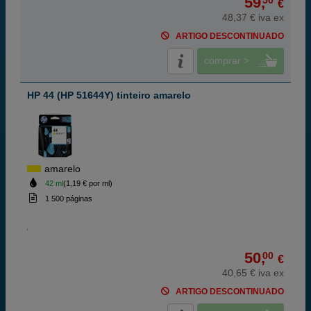
59,
50
€
48,37 € iva ex
ARTIGO DESCONTINUADO
comprar >
HP 44 (HP 51644Y) tinteiro amarelo
amarelo
42 ml
(1,19 € por ml)
1 500 páginas
50,
00
€
40,65 € iva ex
ARTIGO DESCONTINUADO