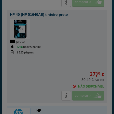
comprar >
HP 40 (HP 51640AE) tinteiro preto
preto
42 ml
(0,89 € por ml)
1 120 páginas
37,
50
€
30,49 € iva ex
NÃO DISPONÍVEL
comprar >
HP