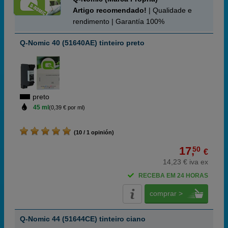
Artigo recomendado!
| Qualidade e
rendimento | Garantía 100%
Q-Nomic 40 (51640AE) tinteiro preto
preto
45 ml
(0,39 € por ml)
(10 / 1 opinión)
17,
50
€
14,23 € iva ex
RECEBA EM 24 HORAS
comprar >
Q-Nomic 44 (51644CE) tinteiro ciano