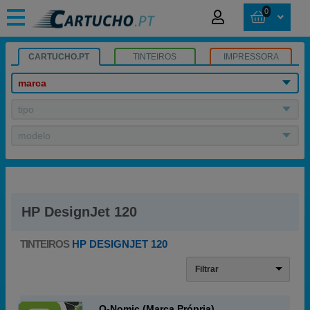
0
CARTUCHO.PT
TINTEIROS
IMPRESSORA
marca
tipo
modelo
HP DesignJet 120
TINTEIROS
HP DESIGNJET 120
Filtrar
Q-Nomic (Marca Própria)