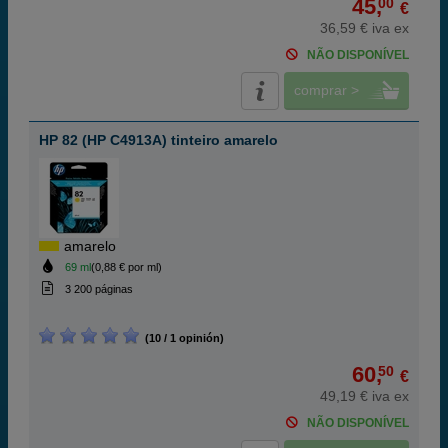
45,
00
€
36,59 € iva ex
NÃO DISPONÍVEL
comprar >
HP 82 (HP C4913A) tinteiro amarelo
amarelo
69 ml
(0,88 € por ml)
3 200 páginas
(10 / 1 opinión)
60,
50
€
49,19 € iva ex
NÃO DISPONÍVEL