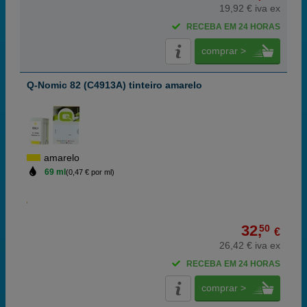
19,92 € iva ex
RECEBA EM 24 HORAS
comprar >
Q-Nomic 82 (C4913A) tinteiro amarelo
amarelo
69 ml
(0,47 € por ml)
32,
50
€
26,42 € iva ex
RECEBA EM 24 HORAS
comprar >