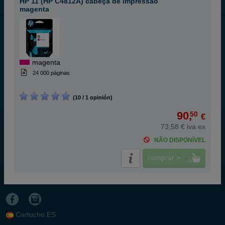
HP 11 (HP C4812A) cabeça de impressão
magenta
magenta
24 000 páginas
(10 / 1 opinión)
90,
50
€
73,58 € iva ex
NÃO DISPONÍVEL
comprar >
Cartucho.ES