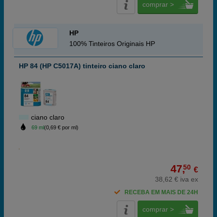
comprar >
HP
100% Tinteiros Originais HP
HP 84 (HP C5017A) tinteiro ciano claro
ciano claro
69 ml
(0,69 € por ml)
47,
50
€
38,62 € iva ex
RECEBA EM MAIS DE 24H
comprar >