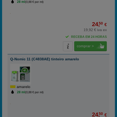
28 ml
(0,88 € por ml)
24,
50
€
19,92 € iva ex
RECEBA EM 24 HORAS
comprar >
Q-Nomic 11 (C4838AE) tinteiro amarelo
amarelo
28 ml
(0,88 € por ml)
24,
50
€