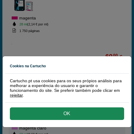
magenta
28 ml
(2,14 € por ml)
1 750 páginas
60,
00
€
48,78 € iva ex
Cookies na Cartucho
ARTIGO DESCONTINUADO
Cartucho.pt usa cookies para os seus própios análisis para
comprar >
melhorar a experiência do usuario e garantir o
funcionamento do site. Se preferir também pode clicar em
rejeitar
.
HP 84 (HP C5018A) tinteiro magenta claro
OK
magenta claro