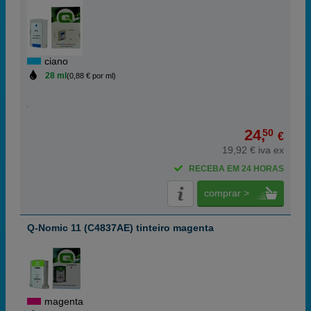
ciano
28 ml
(0,88 € por ml)
24,
50
€
19,92 € iva ex
RECEBA EM 24 HORAS
comprar >
Q-Nomic 11 (C4837AE) tinteiro magenta
magenta