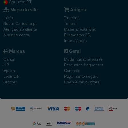
Cartucho.PT
Mapa do site
Artigos
Inicio
Tinteiros
Sobre Cartucho.pt
Toners
Atenção ao cliente
Material escritório
A minha conta
Filamentos 3D
Impressoras
Marcas
Geral
Canon
Mudar palavra-passe
HP
Perguntas frequentes
Epson
Contacto
Lexmark
Pagamento seguro
Brother
Envio & devoluções