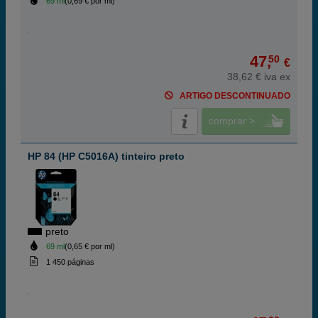
69 ml
(0,69 € por ml)
47,
50
€
38,62 € iva ex
ARTIGO DESCONTINUADO
comprar >
HP 84 (HP C5016A) tinteiro preto
preto
69 ml
(0,65 € por ml)
1 450 páginas