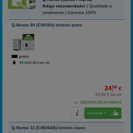
Artigo recomendado!
| Qualidade e
rendimento | Garantía 100%
Q-Nomic 84 (C5016A) tinteiro preto
preto
69 ml
(0,36 € por ml)
24,
50
€
19,92 € iva ex
RECEBA EM 24 HORAS
comprar >
Q-Nomic 11 (C4836AE) tinteiro ciano