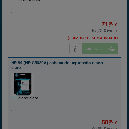
71,
00
€
57,72 € iva ex
ARTIGO DESCONTINUADO
comprar >
HP 84 (HP C5020A) cabeça de impressão ciano
claro
ciano claro
50,
00
€
40,65 € iva ex