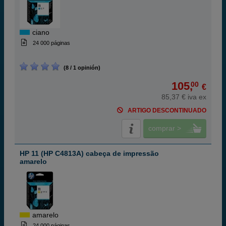
ciano
24 000 páginas
(8 / 1 opinión)
105,
00
€
85,37 € iva ex
ARTIGO DESCONTINUADO
comprar >
HP 11 (HP C4813A) cabeça de impressão
amarelo
amarelo
24 000 páginas