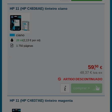
HP 11 (HP C4836AE) tinteiro ciano
ciano
28 ml
(2,13 € por ml)
1 750 páginas
59,
50
€
48,37 € iva ex
ARTIGO DESCONTINUADO
comprar >
HP 11 (HP C4837AE) tinteiro magenta