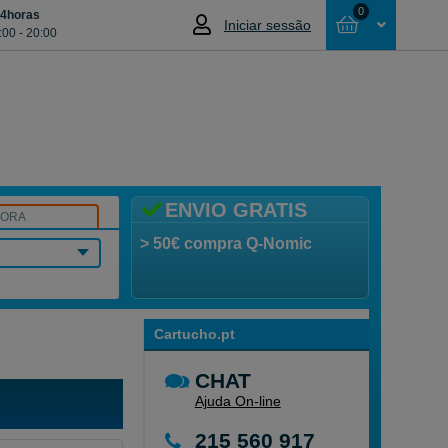
0
24horas
Iniciar sessão
:00 - 20:00
Cesta
NÃO SELECCIONOU NENHUM ARTIGO
ENVIO GRATIS
SORA
> 50€ compra Q-Nomic
Cartucho.pt
CHAT
Ajuda On-line
215 560 917