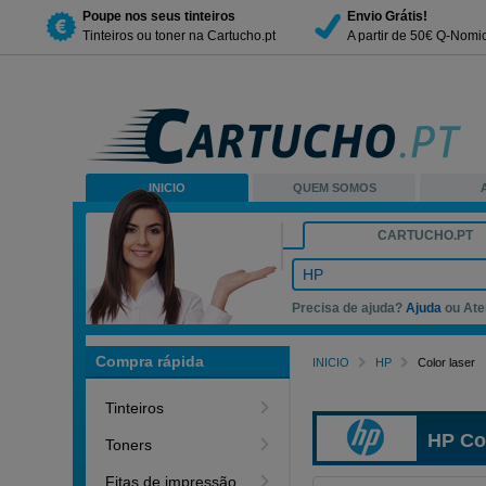
Poupe nos seus tinteiros
Envio Grátis!
Tinteiros ou toner na Cartucho.pt
A partir de 50€ Q-Nomi
INICIO
QUEM SOMOS
CARTUCHO.PT
HP
Precisa de ajuda?
Ajuda
ou Ate
Compra rápida
INICIO
HP
Color laser
Tinteiros
HP Col
Toners
Fitas de impressão