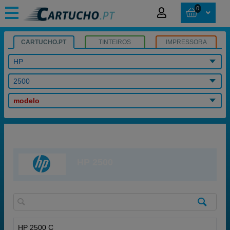
0
CARTUCHO.PT
TINTEIROS
IMPRESSORA
HP
2500
modelo
HP 2500
HP 2500 C