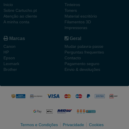
Inicio
Tinteiros
Sobre Cartucho.pt
Toners
Atenção ao cliente
Material escritório
A minha conta
Filamentos 3D
Impressoras
Marcas
Geral
Canon
Mudar palavra-passe
HP
Perguntas frequentes
Epson
Contacto
Lexmark
Pagamento seguro
Brother
Envio & devoluções
Termos e Condições
Privacidade
Cookies