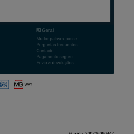
Geral
Mudar palavra-passe
Perguntas frequentes
Contacto
Pagamento seguro
Envio & devoluções
Versión: 200726080447