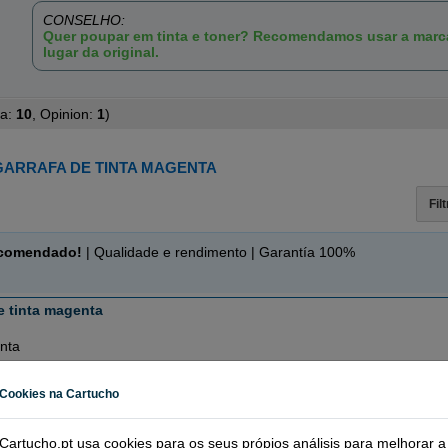
CONSELHO:
Quer poupar em tinta e toner? Recomendamos usar a mar
lugar da original.
ta:
10
, Opinion:
1
)
GARRAFA DE TINTA MAGENTA
Fil
ecomendado!
| Qualidade e rendimento | Garantía 100%
e tinta magenta
nta
(0,11 € por ml)
Cookies na Cartucho
RE
(10 / 1 opinión)
Cartucho.pt usa cookies para os seus própios análisis para melhorar a