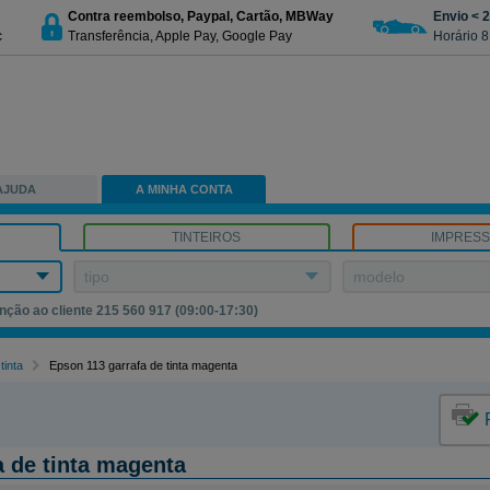
Contra reembolso, Paypal, Cartão, MBWay
Envio < 
c
Transferência, Apple Pay, Google Pay
Horário 8
AJUDA
A MINHA CONTA
TINTEIROS
IMPRES
tipo
modelo
nção ao cliente 215 560 917 (09:00-17:30)
tinta
Epson 113 garrafa de tinta magenta
a de tinta magenta