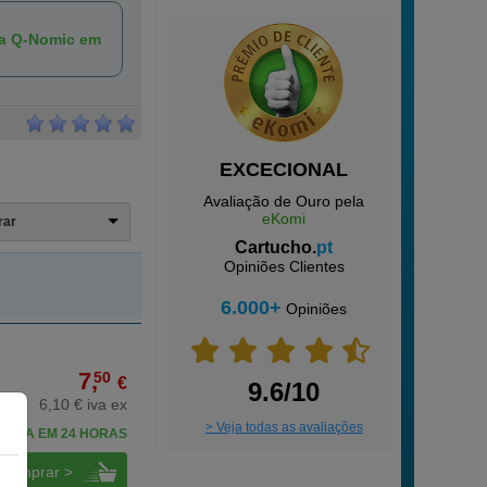
ca Q-Nomic em
EXCECIONAL
Avaliação de Ouro pela
eKomi
trar
Cartucho.
pt
Opiniões Clientes
6.000+
Opiniões
7,
50
€
9.6/10
6,10 € iva ex
> Veja todas as avaliações
CEBA EM 24 HORAS
comprar >