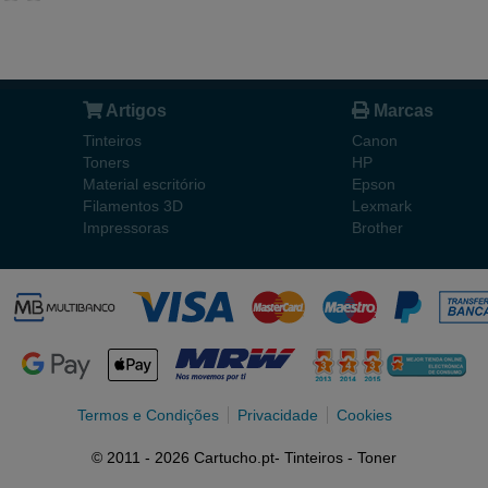
Artigos
Marcas
Tinteiros
Canon
Toners
HP
Material escritório
Epson
Filamentos 3D
Lexmark
Impressoras
Brother
Termos e Condições
Privacidade
Cookies
© 2011 - 2026 Cartucho.pt- Tinteiros - Toner