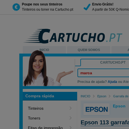
Poupe nos seus tinteiros
Envio Grátis!
Tinteiros ou toner na Cartucho.pt
A partir de 50€ Q-Nomi
INICIO
QUEM SOMOS
CARTUCHO.PT
marca
Precisa de ajuda?
Ajuda
ou Ate
Compra rápida
INICIO
Epson
Garrafa de 
Epson
Tinteiros
Toners
Epson 113 garraf
Fitas de impressão