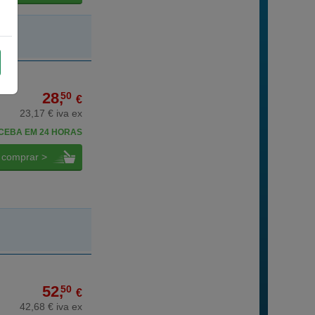
28,
50
€
23,17 € iva ex
CEBA EM 24 HORAS
comprar >
52,
50
€
42,68 € iva ex