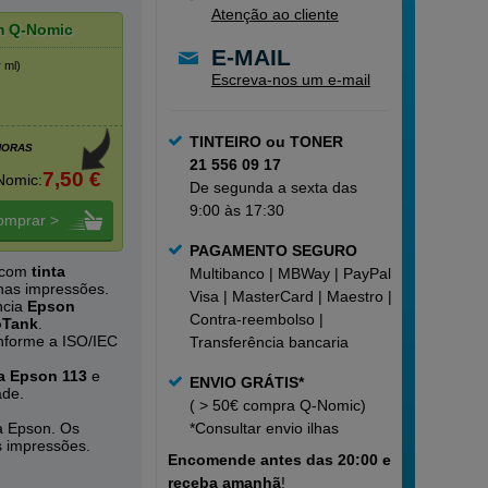
Atenção ao cliente
m Q-Nomic
E-MAIL
r ml)
Escreva-nos um e-mail
TINTEIRO ou TONER
HORAS
21 556 09 17
7,50 €
Nomic:
De segunda a sexta das
9:00 às 17:30
omprar >
PAGAMENTO SEGURO
s com
tinta
Multibanco | MBWay | PayPal |
nas impressões.
Visa | MasterCard | Maestro |
ncia
Epson
Contra-reembolso |
oTank
.
nforme a ISO/IEC
Transferência bancaria
ta Epson 113
e
ENVIO GRÁTIS*
ade.
( > 50€ compra Q-Nomic)
a Epson. Os
*Consultar
envio ilhas
s impressões.
Encomende
antes das 20:00 e
receba amanhã
!