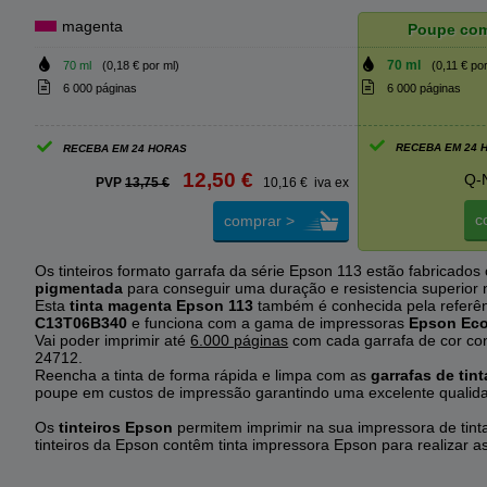
magenta
Poupe co
70 ml
70 ml
(0,18 € por ml)
(0,11 € po
6 000 páginas
6 000 páginas
RECEBA EM 24 
RECEBA EM 24 HORAS
12,50 €
Q-
PVP
13,75 €
10,16 € iva ex
c
comprar >
Os tinteiros formato garrafa da série Epson 113 estão fabricado
pigmentada
para conseguir uma duração e resistencia superior 
Esta
tinta magenta Epson 113
também é conhecida pela referê
C13T06B340
e funciona com a gama de impressoras
Epson Ec
Vai poder imprimir até
6.000 páginas
com cada garrafa de cor co
24712.
Reencha a tinta de forma rápida e limpa com as
garrafas de tin
poupe em custos de impressão garantindo uma excelente qualid
Os
tinteiros Epson
permitem imprimir na sua impressora de tint
tinteiros da Epson contêm tinta impressora Epson para realizar a