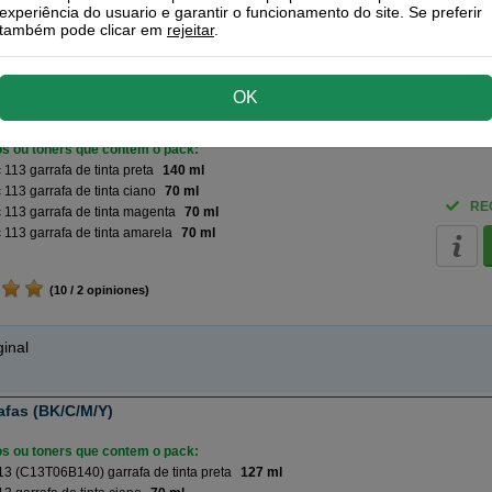
experiência do usuario e garantir o funcionamento do site. Se preferir
também pode clicar em
rejeitar
.
c
ecomendado!
| Qualidade e rendimento | Garantía 100%
OK
rrafas (BK/C/M/Y)
ros ou toners que contem o pack:
113 garrafa de tinta preta
140 ml
113 garrafa de tinta ciano
70 ml
RE
113 garrafa de tinta magenta
70 ml
113 garrafa de tinta amarela
70 ml
(10 / 2 opiniones)
inal
afas (BK/C/M/Y)
ros ou toners que contem o pack:
3 (C13T06B140) garrafa de tinta preta
127 ml