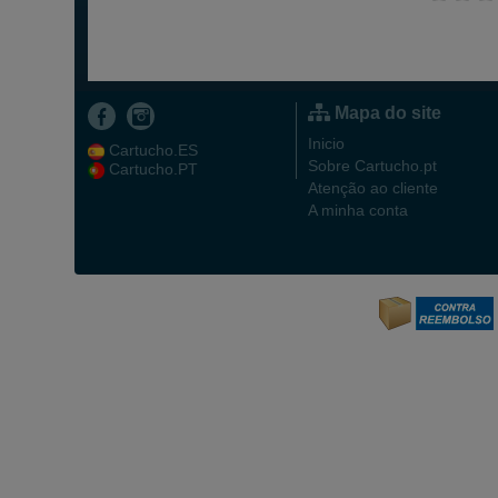
Mapa do site
Inicio
Cartucho.ES
Sobre Cartucho.pt
Cartucho.PT
Atenção ao cliente
A minha conta