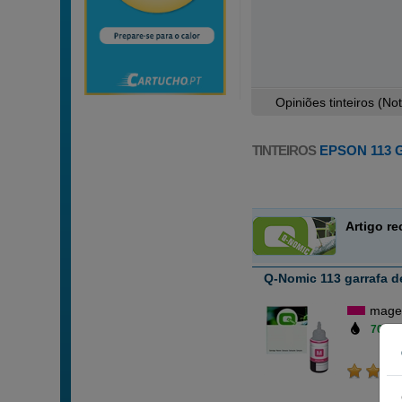
Opiniões tinteiros (
No
TINTEIROS
EPSON 113 
Artigo r
Q-Nomic 113 garrafa d
mage
70 ml