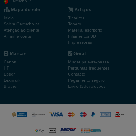
Cartucho.PT
Mapa do site
Artigos
Inicio
Tinteiros
Sobre Cartucho.pt
Toners
Atenção ao cliente
Material escritório
A minha conta
Filamentos 3D
Impressoras
Marcas
Geral
Canon
Mudar palavra-passe
HP
Perguntas frequentes
Epson
Contacto
Lexmark
Pagamento seguro
Brother
Envio & devoluções