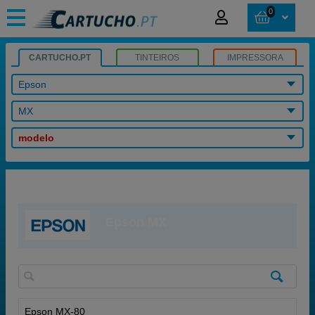
0
CARTUCHO.PT
TINTEIROS
IMPRESSORA
Epson
MX
modelo
Epson MX
Epson MX-80