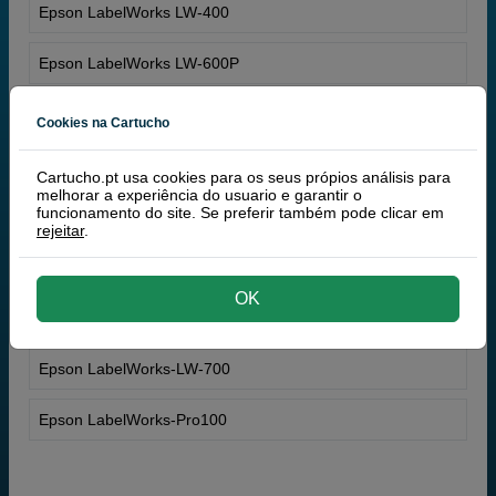
Epson LabelWorks LW-400
Epson LabelWorks LW-600P
Epson LabelWorks LW-900P
Cookies na Cartucho
Epson LabelWorks LW-1000P
Cartucho.pt usa cookies para os seus própios análisis para
melhorar a experiência do usuario e garantir o
funcionamento do site. Se preferir também pode clicar em
Epson LabelWorks LW-K400VP
rejeitar
.
Epson LabelWorks LW-Z710FK
OK
Epson LabelWorks-LW-400VP
Epson LabelWorks-LW-700
Epson LabelWorks-Pro100