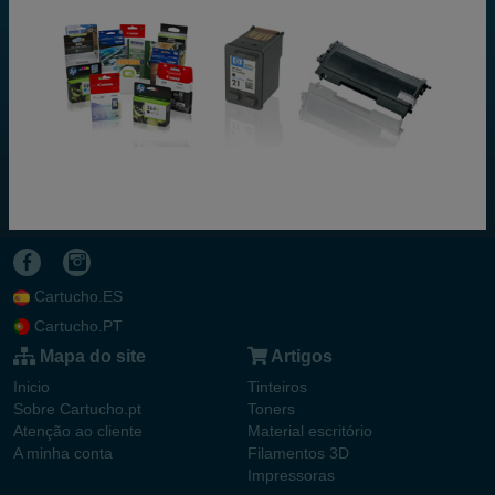
Cartucho.ES
Cartucho.PT
Mapa do site
Artigos
Inicio
Tinteiros
Sobre Cartucho.pt
Toners
Atenção ao cliente
Material escritório
A minha conta
Filamentos 3D
Impressoras