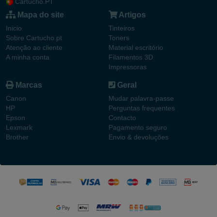
Cartucho.PT
Mapa do site
Artigos
Inicio
Tinteiros
Sobre Cartucho.pt
Toners
Atenção ao cliente
Material escritório
A minha conta
Filamentos 3D
Impressoras
Marcas
Geral
Canon
Mudar palavra-passe
HP
Perguntas frequentes
Epson
Contacto
Lexmark
Pagamento seguro
Brother
Envio & devoluções