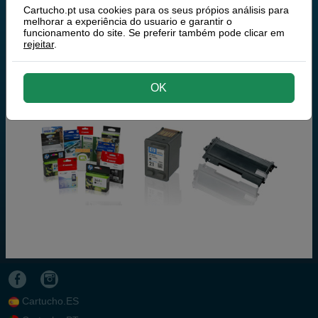
Cartucho.pt usa cookies para os seus própios análisis para
melhorar a experiência do usuario e garantir o
Dell V715w All-in-One Wireless
funcionamento do site. Se preferir também pode clicar em
rejeitar
.
Dell V725w All-in-One Wireless
OK
Cartucho.ES