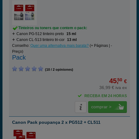
Tinteiros ou toners que contem o pack:
Canon PG-512 tinteiro preto
15 ml
Canon CL-513 tinteiro tri-cor
13 ml
Conselho:
Quer uma alternativa mais barata?
(+ Páginas | -
Preço)
Pack
(10 / 2 opiniones)
45,
50
€
36,99 € iva ex
RECEBA EM 24 HORAS
comprar >
Canon Pack poupança 2 x PG512 + CL511