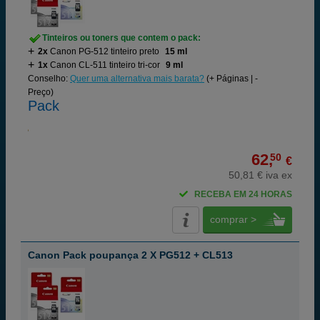
Tinteiros ou toners que contem o pack:
2x
Canon PG-512 tinteiro preto
15 ml
1x
Canon CL-511 tinteiro tri-cor
9 ml
Conselho:
Quer uma alternativa mais barata?
(+ Páginas | -
Preço)
Pack
62,
50
€
50,81 € iva ex
RECEBA EM 24 HORAS
comprar >
Canon Pack poupança 2 X PG512 + CL513