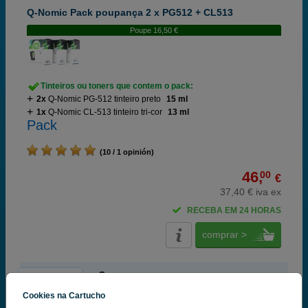
Q-Nomic Pack poupança 2 x PG512 + CL513
Poupe 16,50 €
Tinteiros ou toners que contem o pack:
2x
Q-Nomic PG-512 tinteiro preto
15 ml
1x
Q-Nomic CL-513 tinteiro tri-cor
13 ml
Pack
(10 / 1 opinión)
46,
00
€
37,40 € iva ex
RECEBA EM 24 HORAS
comprar >
Canon
100% Tinteiros Originais Canon
Cookies na Cartucho