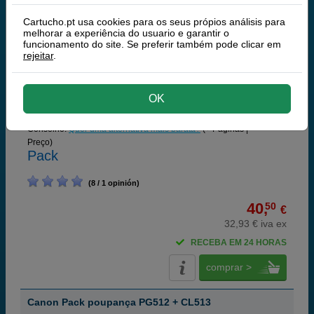
Canon Pack poupança PG512 + CL511
Cartucho.pt usa cookies para os seus própios análisis para
melhorar a experiência do usuario e garantir o
funcionamento do site. Se preferir também pode clicar em
rejeitar
.
Tinteiros ou toners que contem o pack:
OK
Canon PG-512 tinteiro preto
15 ml
Canon CL-511 tinteiro tri-cor
9 ml
Conselho:
Quer uma alternativa mais barata?
(+ Páginas | -
Preço)
Pack
(8 / 1 opinión)
40,
50
€
32,93 € iva ex
RECEBA EM 24 HORAS
comprar >
Canon Pack poupança PG512 + CL513