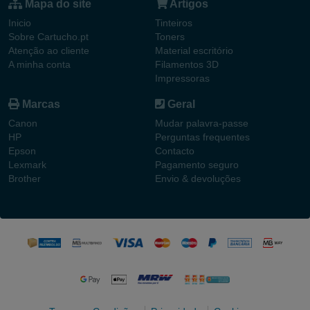
Mapa do site
Artigos
Inicio
Tinteiros
Sobre Cartucho.pt
Toners
Atenção ao cliente
Material escritório
A minha conta
Filamentos 3D
Impressoras
Marcas
Geral
Canon
Mudar palavra-passe
HP
Perguntas frequentes
Epson
Contacto
Lexmark
Pagamento seguro
Brother
Envio & devoluções