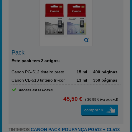
Pack
Este pack tem 2 artigos:
Canon PG-512 tinteiro preto
15 ml
400 páginas
Canon CL-513 tinteiro tri-cor
13 ml
350 páginas
RECEBA EM 24 HORAS
45,50 €
( 36,99 € iva ex excl)
comprar >
TINTEIROS
CANON PACK POUPANÇA PG512 + CL513