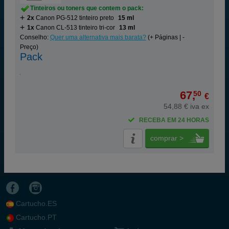
Tinteiros ou toners que contem o pack:
2x
Canon PG-512 tinteiro preto
15 ml
1x
Canon CL-513 tinteiro tri-cor
13 ml
Conselho:
Quer uma alternativa mais barata?
(+ Páginas | -
Preço)
Pack
67,
50
€
54,88 € iva ex
RECEBA EM 24 HORAS
comprar >
Cartucho.ES
Cartucho.PT