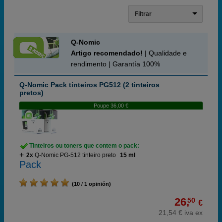
Filtrar
Q-Nomic
Artigo recomendado!
| Qualidade e
rendimento | Garantía 100%
Q-Nomic Pack tinteiros PG512 (2 tinteiros
pretos)
Poupe 36,00 €
Tinteiros ou toners que contem o pack:
2x
Q-Nomic PG-512 tinteiro preto
15 ml
Pack
(10 / 1 opinión)
26,
50
€
21,54 € iva ex