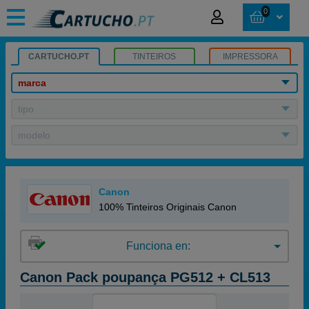
0
CARTUCHO.PT
TINTEIROS
IMPRESSORA
marca
tipo
modelo
Canon
100% Tinteiros Originais Canon
Funciona en:
Canon Pack poupança PG512 + CL513