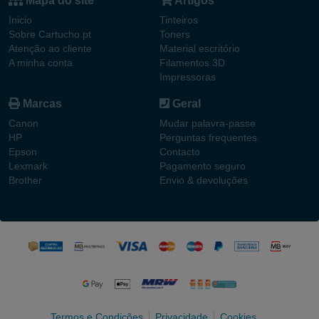
Inicio
Tinteiros
Sobre Cartucho.pt
Toners
Atenção ao cliente
Material escritório
A minha conta
Filamentos 3D
Impressoras
Marcas
Geral
Canon
Mudar palavra-passe
HP
Perguntas frequentes
Epson
Contacto
Lexmark
Pagamento seguro
Brother
Envio & devoluções
Termos e Condições
Privacidade
Cookies