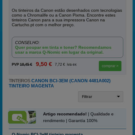
Os tinteiros da Canon estão desenhados com tecnologias
como a Chromalife ou a Canon Pixma. Encontre estes
tinteiros Canon para a sua impressora Canon na
Cartucho.pt com o melhor preço.
CONSELHO:
Quer poupar em tinta e toner? Recomendamos
usar a marca Q-Nomic em lugar da original.
9,50 €
PVP
10,45 €
7,72 € iva ex
comprar >
TINTEIROS
CANON BCI-3EM (CANON 4481A002)
TINTEIRO MAGENTA
Filtrar
Artigo recomendado!
| Qualidade e
rendimento | Garantía 100%
Q-Nomic BCI-3eM tinteiro magenta