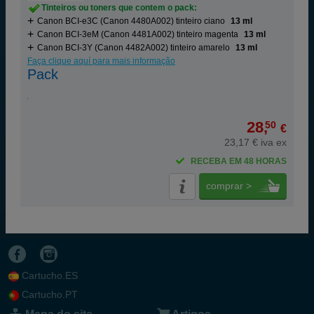
Tinteiros ou toners que contem o pack:
Canon BCI-e3C (Canon 4480A002) tinteiro ciano
13 ml
Canon BCI-3eM (Canon 4481A002) tinteiro magenta
13 ml
Canon BCI-3Y (Canon 4482A002) tinteiro amarelo
13 ml
Faça clique aquí para mais informação
Pack
28,
50
€
23,17 € iva ex
RECEBA EM 48 HORAS
comprar >
Cartucho.ES
Cartucho.PT
Mapa do site
Artigos