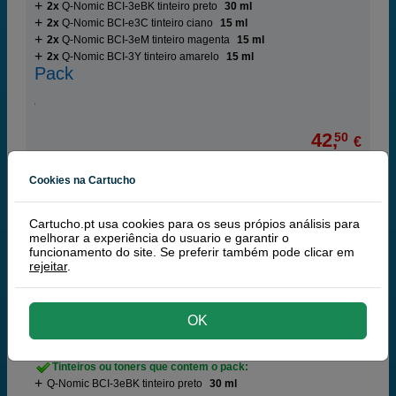
2x
Q-Nomic BCI-3eBK tinteiro preto
30 ml
2x
Q-Nomic BCI-e3C tinteiro ciano
15 ml
2x
Q-Nomic BCI-3eM tinteiro magenta
15 ml
2x
Q-Nomic BCI-3Y tinteiro amarelo
15 ml
Pack
42,
50
€
34,55 € iva ex
Cookies na Cartucho
NÃO DISPONÍVEL
comprar >
Cartucho.pt usa cookies para os seus própios análisis para
melhorar a experiência do usuario e garantir o
funcionamento do site. Se preferir também pode clicar em
Q-Nomic pack BCI-3 (preto+ ciano+ mag.+
rejeitar
.
amarelo)
Poupe 19,55 €
OK
Tinteiros ou toners que contem o pack:
Q-Nomic BCI-3eBK tinteiro preto
30 ml