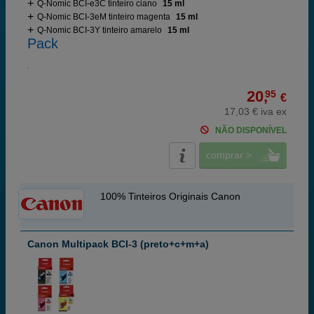
Q-Nomic BCI-e3C tinteiro ciano
15 ml
Q-Nomic BCI-3eM tinteiro magenta
15 ml
Q-Nomic BCI-3Y tinteiro amarelo
15 ml
Pack
20,
95
€
17,03 € iva ex
NÃO DISPONÍVEL
comprar >
100% Tinteiros Originais Canon
Canon Multipack BCI-3 (preto+c+m+a)