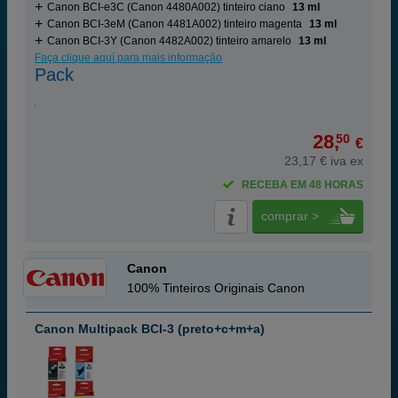
Canon BCI-e3C (Canon 4480A002) tinteiro ciano
13 ml
Canon BCI-3eM (Canon 4481A002) tinteiro magenta
13 ml
Canon BCI-3Y (Canon 4482A002) tinteiro amarelo
13 ml
Faça clique aquí para mais informação
Pack
28,
50
€
23,17 € iva ex
RECEBA EM 48 HORAS
comprar >
Canon
100% Tinteiros Originais Canon
Canon Multipack BCI-3 (preto+c+m+a)