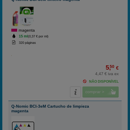
magenta
15 ml
(0,37 € por ml)
320 páginas
5,
50
€
4,47 € iva ex
NÃO DISPONÍVEL
comprar >
Q-Nomic BCI-3eM Cartucho de limpieza
magenta