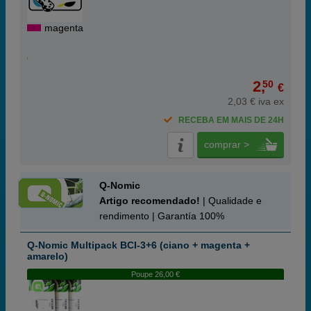
magenta
2,
50
€
2,03 € iva ex
RECEBA EM MAIS DE 24H
comprar >
Q-Nomic
Artigo recomendado!
| Qualidade e
rendimento | Garantía 100%
Q-Nomic Multipack BCI-3+6 (ciano + magenta +
amarelo)
Poupe 26,00 €