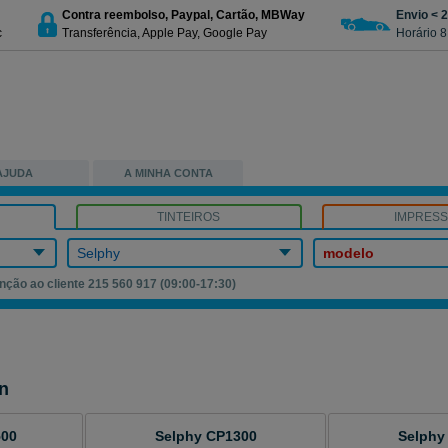
Contra reembolso, Paypal, Cartão, MBWay
Envio < 
c
Transferência, Apple Pay, Google Pay
Horário 8
AJUDA
A MINHA CONTA
TINTEIROS
IMPRES
Selphy
modelo
nção ao cliente 215 560 917 (09:00-17:30)
n
500
Selphy CP1300
Selphy