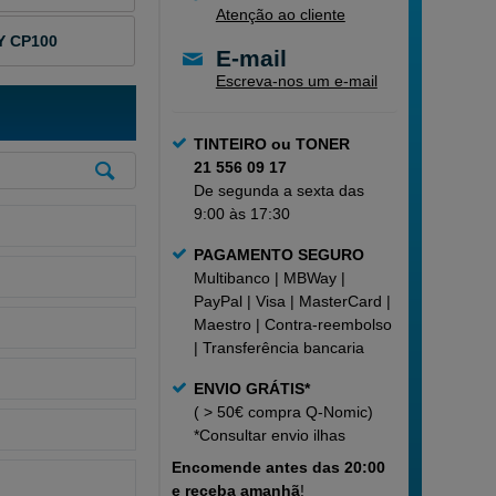
Atenção ao cliente
Y CP100
E-mail
Escreva-nos um e-mail
TINTEIRO ou TONER
21 556 09 17
De segunda a sexta das
9:00 às 17:30
PAGAMENTO SEGURO
Multibanco | MBWay |
PayPal | Visa | MasterCard |
Maestro | Contra-reembolso
| Transferência bancaria
ENVIO GRÁTIS*
( > 50€ compra Q-Nomic)
*Consultar
envio ilhas
Encomende
antes das 20:00
e receba amanhã
!