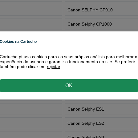
Canon SELPHY CP910
Canon Selphy CP1000
Canon SELPHY CP1200
Cookies na Cartucho
Canon Selphy CP1300
Cartucho.pt usa cookies para os seus própios análisis para melhorar a
experiência do usuario e garantir o funcionamento do site. Se preferir
também pode clicar em
rejeitar
.
Canon SELPHY CP1500
Canon SELPHY DS700
OK
Canon SELPHY DS810
Canon Selphy ES1
Canon Selphy ES2
Canon Selphy ES3