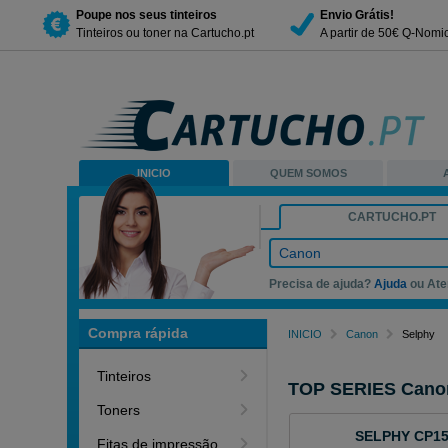
Poupe nos seus tinteiros
Envio Grátis!
Tinteiros ou toner na Cartucho.pt
A partir de 50€ Q-Nomi
INICIO
QUEM SOMOS
CARTUCHO.PT
Canon
Precisa de ajuda?
Ajuda
ou Ate
Compra rápida
INICIO
Canon
Selphy
Tinteiros
TOP SERIES Cano
Toners
SELPHY CP1
Fitas de impressão