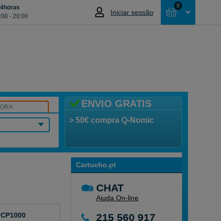
0
24horas
Iniciar sessão
:00 - 20:00
Cesta
NÃO SELECCIONOU NENHUM ARTIGO
ENVIO GRATIS
SORA
> 50€ compra Q-Nomic
Cartucho.pt
CHAT
Ajuda On-line
 CP1000
215 560 917