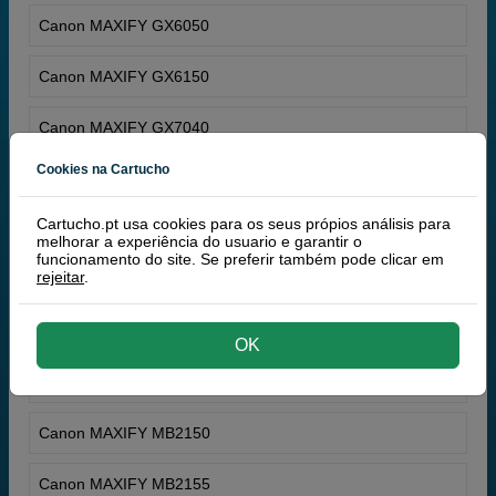
Canon MAXIFY GX6050
Canon MAXIFY GX6150
Canon MAXIFY GX7040
Cookies na Cartucho
Canon MAXIFY GX7050
Cartucho.pt usa cookies para os seus própios análisis para
Canon MAXIFY GX7150
melhorar a experiência do usuario e garantir o
funcionamento do site. Se preferir também pode clicar em
rejeitar
.
Canon Maxify IB 4050
Canon MAXIFY iB4150
OK
Canon Maxify MB 2050
Canon MAXIFY MB2150
Canon MAXIFY MB2155