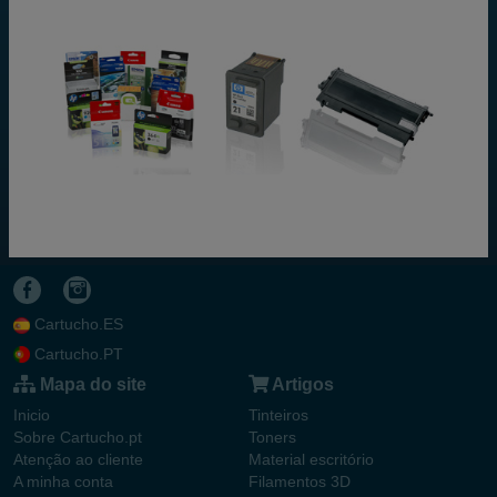
Cartucho.ES
Cartucho.PT
Mapa do site
Artigos
Inicio
Tinteiros
Sobre Cartucho.pt
Toners
Atenção ao cliente
Material escritório
A minha conta
Filamentos 3D