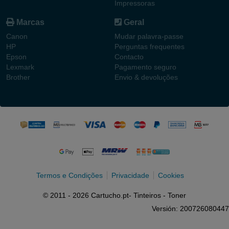
Impressoras
Marcas
Geral
Canon
Mudar palavra-passe
HP
Perguntas frequentes
Epson
Contacto
Lexmark
Pagamento seguro
Brother
Envio & devoluções
Termos e Condições
Privacidade
Cookies
© 2011 - 2026 Cartucho.pt- Tinteiros - Toner
Versión: 200726080447