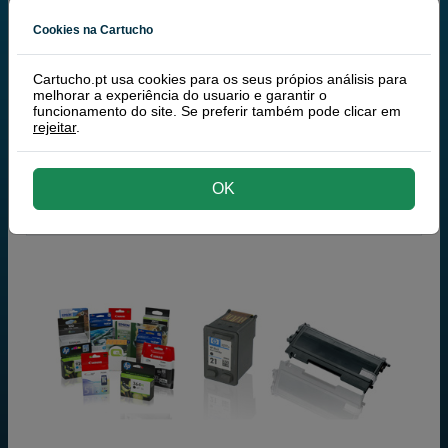
Cookies na Cartucho
Brother PJ-723
Cartucho.pt usa cookies para os seus própios análisis para
Brother PJ-762
melhorar a experiência do usuario e garantir o
funcionamento do site. Se preferir também pode clicar em
Brother PJ-763
rejeitar
.
Brother PJ-763MFi
OK
Brother PJ-773