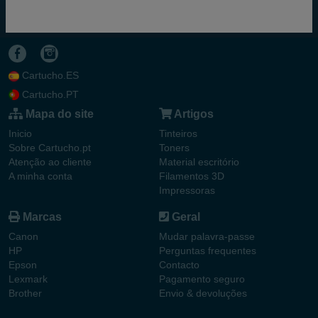
Cartucho.ES
Cartucho.PT
Mapa do site
Artigos
Inicio
Tinteiros
Sobre Cartucho.pt
Toners
Atenção ao cliente
Material escritório
A minha conta
Filamentos 3D
Impressoras
Marcas
Geral
Canon
Mudar palavra-passe
HP
Perguntas frequentes
Epson
Contacto
Lexmark
Pagamento seguro
Brother
Envio & devoluções