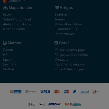
Cartucho.PT
Mapa do site
Artigos
Inicio
Tinteiros
Sobre Cartucho.pt
Toners
Atenção ao cliente
Material escritório
A minha conta
Filamentos 3D
Impressoras
Marcas
Geral
Canon
Mudar palavra-passe
HP
Perguntas frequentes
Epson
Contacto
Lexmark
Pagamento seguro
Brother
Envio & devoluções