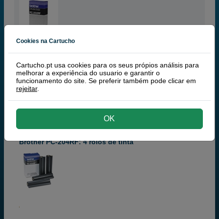
Cookies na Cartucho
Cartucho.pt usa cookies para os seus própios análisis para
melhorar a experiência do usuario e garantir o
63,
50
€
funcionamento do site. Se preferir também pode clicar em
51,63 € iva ex
rejeitar
.
RECEBA EM MAIS DE 24H
comprar >
OK
Brother PC-204RF: 4 rolos de tinta