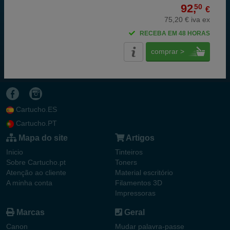
92,
50
€
75,20 € iva ex
RECEBA EM 48 HORAS
comprar >
Cartucho.ES
Cartucho.PT
Mapa do site
Artigos
Inicio
Tinteiros
Sobre Cartucho.pt
Toners
Atenção ao cliente
Material escritório
A minha conta
Filamentos 3D
Impressoras
Marcas
Geral
Canon
Mudar palavra-passe