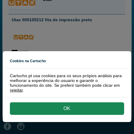
Utax 000105212 fita de impressão preto
preto
Cookies na Cartucho
14,
Cartucho.pt usa cookies para os seus própios análisis para
50
€
melhorar a experiência do usuario e garantir o
11,79 € iva ex
funcionamento do site. Se preferir também pode clicar em
rejeitar
.
RECEBA EM MAIS DE 24H
comprar >
OK