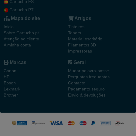
Cartucho.ES
Cartucho.PT
Mapa do site
Artigos
Inicio
Tinteiros
Sobre Cartucho.pt
Toners
Atenção ao cliente
Material escritório
A minha conta
Filamentos 3D
Impressoras
Marcas
Geral
Canon
Mudar palavra-passe
HP
Perguntas frequentes
Epson
Contacto
Lexmark
Pagamento seguro
Brother
Envio & devoluções