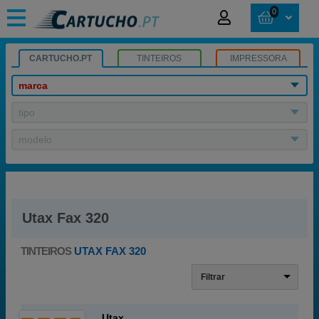
0
CARTUCHO.PT
TINTEIROS
IMPRESSORA
marca
tipo
modelo
Utax Fax 320
TINTEIROS
UTAX FAX 320
Filtrar
Utax