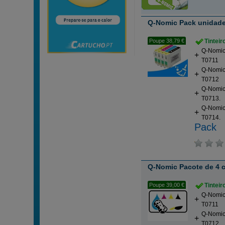
Q-Nomic Pack unidade 
Poupe 38,79 €
Tintei
Q-Nomic 
T0711
Q-Nomic 
T0712
Q-Nomic
T0713.
Q-Nomic
T0714.
Pack
Q-Nomic Pacote de 4 
Poupe 39,00 €
Tintei
Q-Nomic 
T0711
Q-Nomic 
T0712