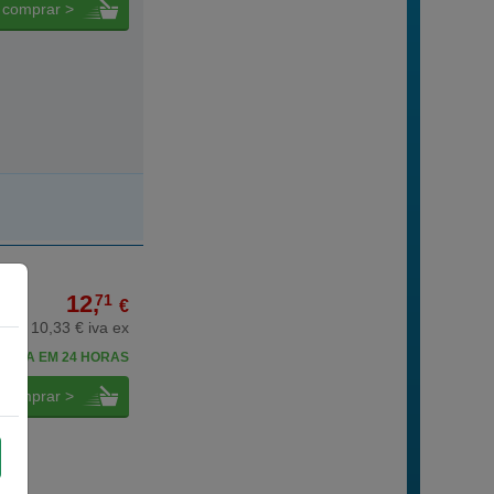
comprar >
12,
71
€
10,33 € iva ex
CEBA EM 24 HORAS
comprar >