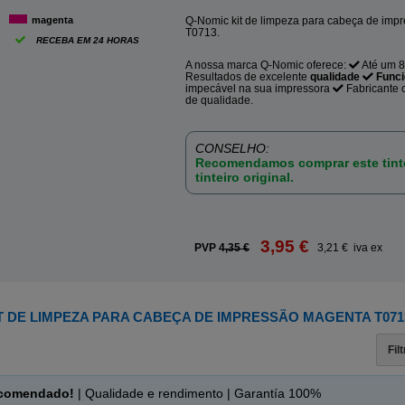
magenta
Q-Nomic kit de limpeza para cabeça de imp
T0713.
RECEBA EM 24 HORAS
A nossa marca Q-Nomic oferece:
Até um 
Resultados de excelente
qualidade
Func
impecável na sua impressora
Fabricante c
de qualidade.
CONSELHO:
Recomendamos comprar este tinte
tinteiro original.
3,95 €
PVP
4,35 €
3,21 € iva ex
T DE LIMPEZA PARA CABEÇA DE IMPRESSÃO MAGENTA T071
Fil
ecomendado!
| Qualidade e rendimento | Garantía 100%