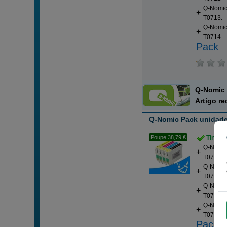
Q-Nomic
T0713.
Q-Nomic
T0714.
Pack
Q-Nomi
Artigo r
Q-Nomic Pack unidade 
Poupe 38,79 €
Tintei
Q-Nomic 
T0711
Q-Nomic 
T0712
Q-Nomic
T0713.
Q-Nomic
T0714.
Pack