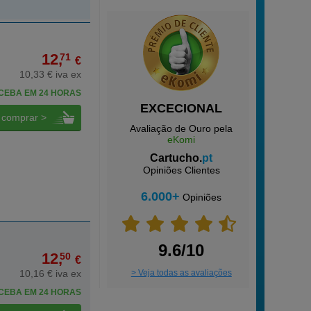
12,
71
€
10,33 € iva ex
CEBA EM 24 HORAS
EXCECIONAL
comprar >
Avaliação de Ouro pela
eKomi
Cartucho.
pt
Opiniões Clientes
6.000+
Opiniões
9.6/10
12,
50
€
10,16 € iva ex
> Veja todas as avaliações
CEBA EM 24 HORAS