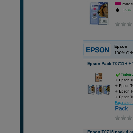
mage
5,5 ml
Epson
100% Orig
Epson Pack T0711H + 
Tintei
Epson T0
Epson T0
Epson T
Epson T
Faça cliqu
Pack
Epson T0715 pack 4 c