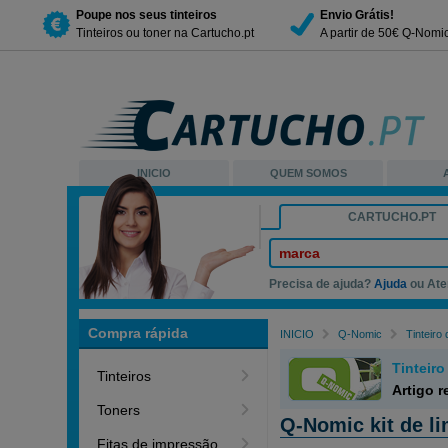
Poupe nos seus tinteiros
Envio Grátis!
Tinteiros ou toner na Cartucho.pt
A partir de 50€ Q-Nomi
INICIO
QUEM SOMOS
CARTUCHO.PT
marca
Precisa de ajuda?
Ajuda
ou Ate
Compra rápida
INICIO
Q-Nomic
Tinteiro
Tinteir
Tinteiros
Artigo 
Toners
Q-Nomic kit de l
Fitas de impressão