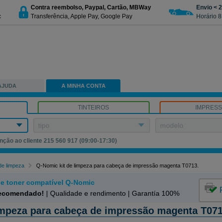
Contra reembolso, Paypal, Cartão, MBWay
Envio < 
c
Transferência, Apple Pay, Google Pay
Horário 8
AJUDA
A MINHA CONTA
TINTEIROS
IMPRES
tipo
modelo
nção ao cliente 215 560 917 (09:00-17:30)
 de limpeza
Q-Nomic kit de limpeza para cabeça de impressão magenta T0713.
o e toner compatível Q-Nomic
recomendado!
| Qualidade e rendimento | Garantía 100%
impeza para cabeça de impressão magenta T07