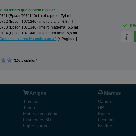
ros ou toners que contem o pack:
711 (Epson T071140) tinteiro preto
7,4 ml
712 (Epson T071240) tinteiro ciano
5,5 ml
RE
0713 (Epson T071340) tinteiro magenta
5,5 ml
0714 (Epson T071440) tinteiro amarelo
5,5 ml
Quer uma alternativa mais barata?
(+ Páginas | -
(10 / 1 opinión)
Artigos
Marcas
Tinteiros
Canon
Toners
HP
Material escritório
Epson
Filamentos 3D
Lexmark
Impressoras
Brother