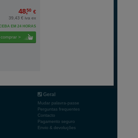
48,
50
€
39,43 € iva ex
CEBA EM 24 HORAS
comprar >
Geral
Mudar palavra-passe
Perguntas frequentes
Contacto
Pagamento seguro
Envio & devoluções