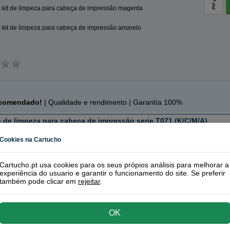
 kit de limpeza para cabeça de impressão magenta
 kit de limpeza para cabeça de impressão amarelo
c
ecomendado!
| Qualidade e rendimento | Garantía 100%
de limpeza para cabeça de impressão serie T071 (K/C/M/A)
ros ou toners que contem o pack:
Cookies na Cartucho
kit de limpeza para cabeça de impressão preto
Cartucho.pt usa cookies para os seus própios análisis para melhorar a
RE
kit de limpeza para cabeça de impressão ciano
experiência do usuario e garantir o funcionamento do site. Se preferir
também pode clicar em
rejeitar
.
 kit de limpeza para cabeça de impressão magenta
 kit de limpeza para cabeça de impressão amarelo
OK