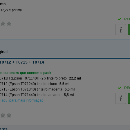
nta
(2,27 € por ml)
RE
inal
T0712 + T0713 + T0714
ros ou toners que contem o pack:
711H (Epson T071140H) 2 x tinteiro preto
22,2 ml
712 (Epson T071240) tinteiro ciano
5,5 ml
RE
0713 (Epson T071340) tinteiro magenta
5,5 ml
0714 (Epson T071440) tinteiro amarelo
5,5 ml
e aquí para mais informação
ores