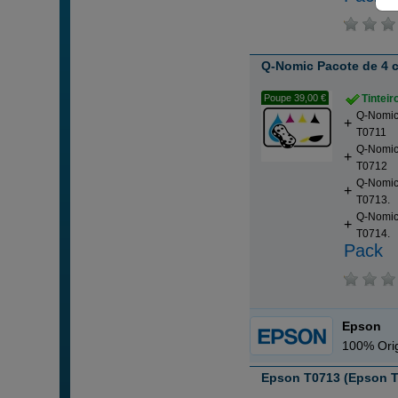
Q-Nomic Pacote de 4 
Poupe 39,00 €
Tintei
Q-Nomic 
T0711
Q-Nomic 
T0712
Q-Nomic
T0713.
Q-Nomic
T0714.
Pack
Epson
100% Orig
Epson T0713 (Epson T