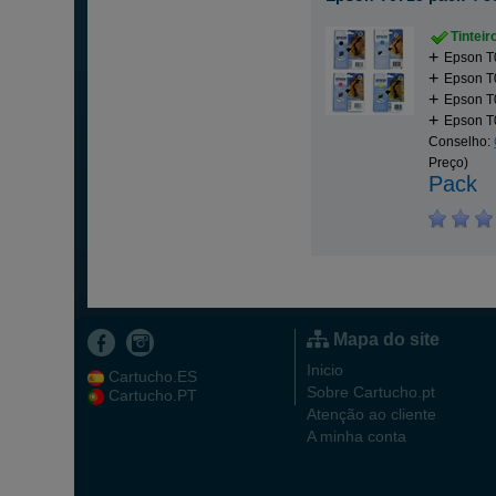
Tintei
Epson T0
Epson T0
Epson T
Epson T
Conselho:
Preço)
Pack
Mapa do site
Inicio
Cartucho.ES
Sobre Cartucho.pt
Cartucho.PT
Atenção ao cliente
A minha conta