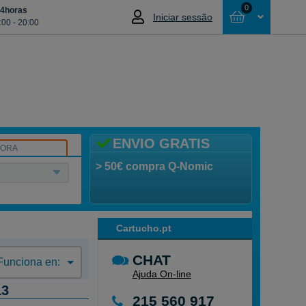
0
24horas
Iniciar sessão
:00 - 20:00
Cesta
NÃO SELECCIONOU NENHUM ARTIGO
ENVIO GRATIS
SORA
> 50€ compra Q-Nomic
Cartucho.pt
CHAT
Funciona en:
Ajuda On-line
13
215 560 917