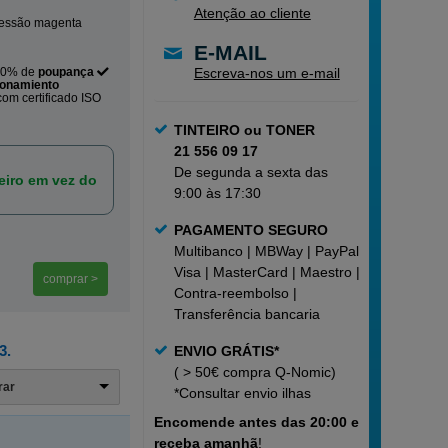
Atenção ao cliente
ressão magenta
E-MAIL
80% de
poupança
Escreva-nos um e-mail
ionamiento
om certificado ISO
TINTEIRO ou TONER
21 556 09 17
De segunda a sexta das
iro em vez do
9:00 às 17:30
PAGAMENTO SEGURO
Multibanco | MBWay | PayPal |
Visa | MasterCard | Maestro |
comprar >
Contra-reembolso |
Transferência bancaria
3.
ENVIO GRÁTIS*
( > 50€ compra Q-Nomic)
trar
*Consultar
envio ilhas
Encomende
antes das 20:00 e
receba amanhã
!