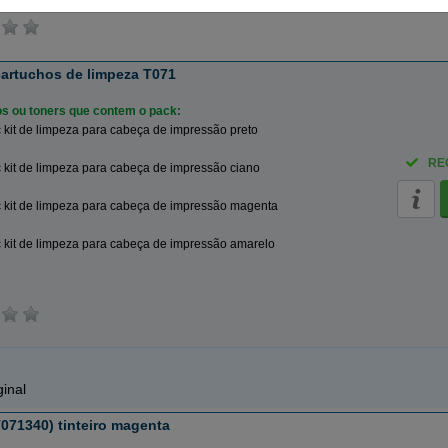
cartuchos de limpeza T071
ros ou toners que contem o pack:
kit de limpeza para cabeça de impressão preto
RE
kit de limpeza para cabeça de impressão ciano
 kit de limpeza para cabeça de impressão magenta
 kit de limpeza para cabeça de impressão amarelo
inal
071340) tinteiro magenta