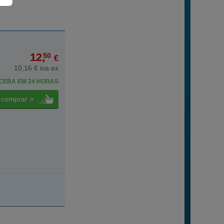
12,
50
€
10,16 € iva ex
CEBA EM 24 HORAS
comprar >