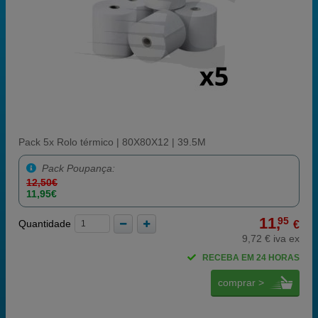
Pack 5x Rolo térmico | 80X80X12 | 39.5M
Pack Poupança:
12,50€
11,95€
11,
95
Quantidade
€
9,72 € iva ex
RECEBA EM 24 HORAS
comprar >