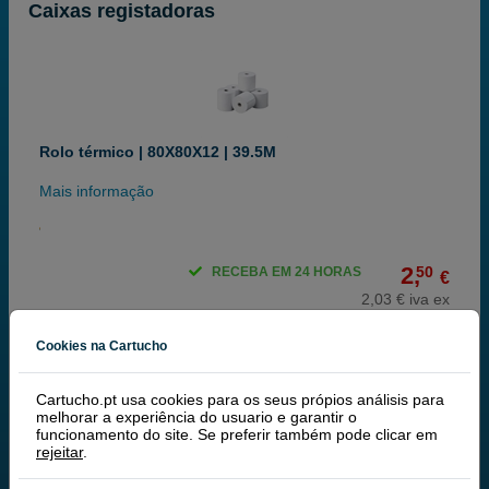
Caixas registadoras
Rolo térmico | 80X80X12 | 39.5M
Mais informação
2,
50
RECEBA EM 24 HORAS
€
2,03 € iva ex
Cookies na Cartucho
Cartucho.pt usa cookies para os seus própios análisis para
melhorar a experiência do usuario e garantir o
funcionamento do site. Se preferir também pode clicar em
rejeitar
.