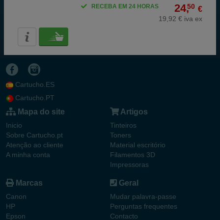
24,
50
RECEBA EM 24 HORAS
€
19,92 € iva ex
Cartucho.ES
Cartucho.PT
Mapa do site
Artigos
Inicio
Tinteiros
Sobre Cartucho.pt
Toners
Atenção ao cliente
Material escritório
A minha conta
Filamentos 3D
Impressoras
Marcas
Geral
Canon
Mudar palavra-passe
HP
Perguntas frequentes
Epson
Contacto