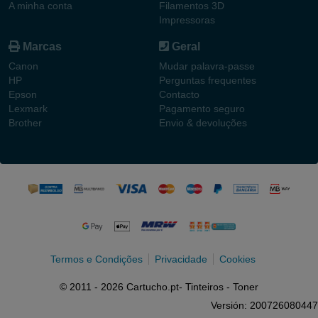
A minha conta
Filamentos 3D
Impressoras
Marcas
Geral
Canon
Mudar palavra-passe
HP
Perguntas frequentes
Epson
Contacto
Lexmark
Pagamento seguro
Brother
Envio & devoluções
Termos e Condições
Privacidade
Cookies
© 2011 - 2026 Cartucho.pt- Tinteiros - Toner
Versión: 200726080447