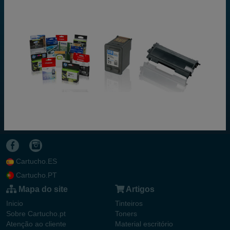
Cartucho.ES
Cartucho.PT
Mapa do site
Artigos
Inicio
Tinteiros
Sobre Cartucho.pt
Toners
Atenção ao cliente
Material escritório