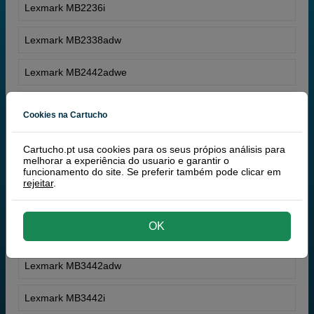
Lexmark MB2236i
Lexmark MB2338adw
Lexmark MB2442adwe
Lexmark MB2546ade
Cookies na Cartucho
Lexmark MB2546adwe
Cartucho.pt usa cookies para os seus própios análisis para
melhorar a experiência do usuario e garantir o
Lexmark MB2650adwe
funcionamento do site. Se preferir também pode clicar em
rejeitar
.
Lexmark MB2770adhwe
OK
Lexmark MB2770adwhe
Lexmark MB3442adw
Lexmark MB3442i