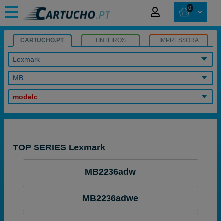
0
CARTUCHO.PT
TINTEIROS
IMPRESSORA
Lexmark
MB
modelo
TOP SERIES Lexmark
MB2236adw
MB2236adwe