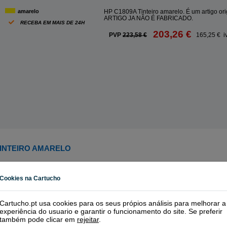
amarelo
HP C1809A Tinteiro amarelo. É um artigo or
ARTIGO JA NÃO É FABRICADO.
RECEBA EM MAIS DE 24H
203,26 €
PVP
223,58 €
165,25 € i
TINTEIRO AMARELO
Cookies na Cartucho
Cartucho.pt usa cookies para os seus própios análisis para melhorar a
experiência do usuario e garantir o funcionamento do site. Se preferir
também pode clicar em
rejeitar
.