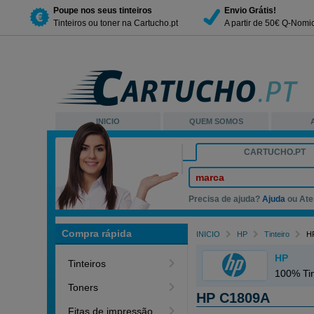
Poupe nos seus tinteiros
Envio Grátis!
Tinteiros ou toner na Cartucho.pt
A partir de 50€ Q-Nomi
INICIO
QUEM SOMOS
CARTUCHO.PT
marca
Precisa de ajuda?
Ajuda
ou Ate
Compra rápida
INICIO
HP
Tinteiro
HP
HP
Tinteiros
100% Tin
Toners
HP C1809A
Fitas de impressão