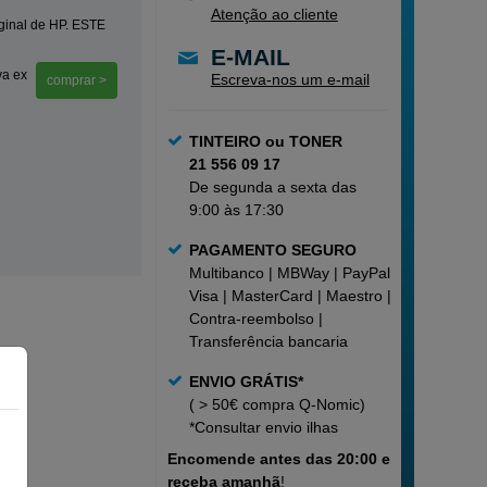
Atenção ao cliente
iginal de HP. ESTE
E-MAIL
va ex
Escreva-nos um e-mail
comprar >
TINTEIRO ou TONER
21 556 09 17
De segunda a sexta das
9:00 às 17:30
PAGAMENTO SEGURO
Multibanco | MBWay | PayPal |
Visa | MasterCard | Maestro |
Contra-reembolso |
Transferência bancaria
ENVIO GRÁTIS*
( > 50€ compra Q-Nomic)
*Consultar
envio ilhas
Encomende
antes das 20:00 e
receba amanhã
!