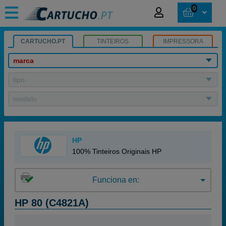
0
CARTUCHO.PT
TINTEIROS
IMPRESSORA
marca
tipo
modelo
HP
100% Tinteiros Originais HP
Funciona en:
HP 80 (C4821A)