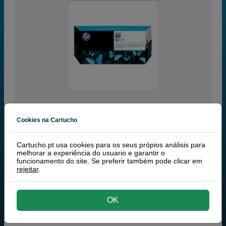
Cookies na Cartucho
ciano
Cartucho.pt usa cookies para os seus própios análisis para
NÃO DISPONÍVEL
melhorar a experiência do usuario e garantir o
funcionamento do site. Se preferir também pode clicar em
rejeitar
.
HP 80 (HP C4821A) cabeça de impressão ciano
OK
TINTEIROS
HP 80 (HP C4821A) CABEÇA DE
IMPRESSÃO CIANO