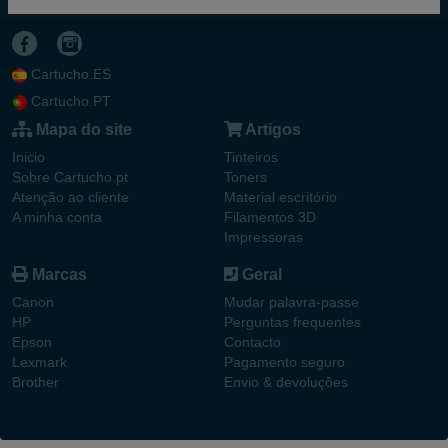
Cartucho.ES
Cartucho.PT
Mapa do site
Artigos
Inicio
Tinteiros
Sobre Cartucho.pt
Toners
Atenção ao cliente
Material escritório
A minha conta
Filamentos 3D
Impressoras
Marcas
Geral
Canon
Mudar palavra-passe
HP
Perguntas frequentes
Epson
Contacto
Lexmark
Pagamento seguro
Brother
Envio & devoluções