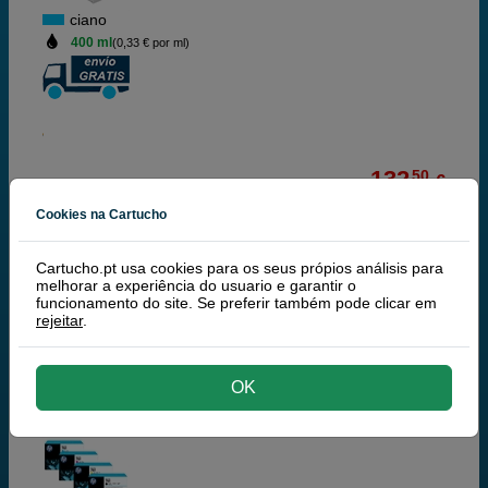
ciano
400 ml
(0,33 € por ml)
132,
50
€
107,72 € iva ex
Cookies na Cartucho
RECEBA EM MAIS DE 24H
Cartucho.pt usa cookies para os seus própios análisis para
comprar >
melhorar a experiência do usuario e garantir o
funcionamento do site. Se preferir também pode clicar em
rejeitar
.
100% Tinteiros Originais HP
OK
HP 761 DesignJet tinteiro ciano,400ml 3-pack