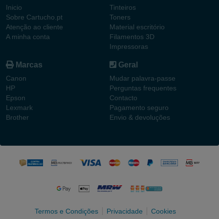
Inicio
Tinteiros
Sobre Cartucho.pt
Toners
Atenção ao cliente
Material escritório
A minha conta
Filamentos 3D
Impressoras
Marcas
Geral
Canon
Mudar palavra-passe
HP
Perguntas frequentes
Epson
Contacto
Lexmark
Pagamento seguro
Brother
Envio & devoluções
Termos e Condições
Privacidade
Cookies