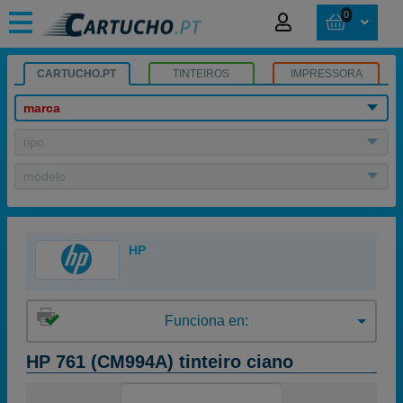
0
CARTUCHO.PT
TINTEIROS
IMPRESSORA
marca
tipo
modelo
HP
Funciona en:
HP 761 (CM994A) tinteiro ciano