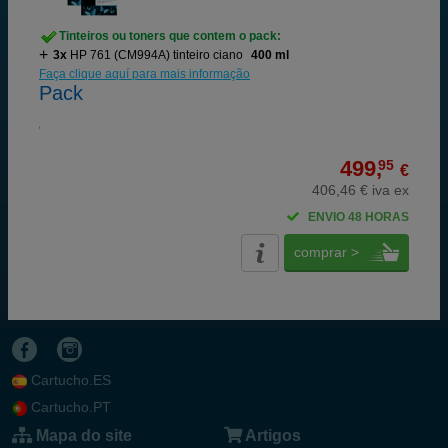
Tinteiros ou toners que contem o pack:
3x
HP 761 (CM994A) tinteiro ciano
400 ml
Faça clique aquí para mais informação
Pack
499,
95
€
406,46 € iva ex
ENVIO 48 HORAS
comprar >
Cartucho.ES
Cartucho.PT
Mapa do site
Artigos