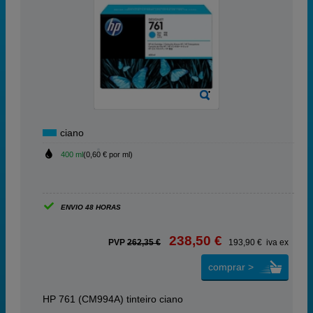
ciano
400 ml
(0,60 € por ml)
ENVIO 48 HORAS
238,50 €
PVP
262,35 €
193,90 € iva ex
comprar >
HP 761 (CM994A) tinteiro ciano