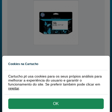
Cookies na Cartucho
preto foto
RECEBA EM MAIS DE 24H
Cartucho.pt usa cookies para os seus própios análisis para
130 ml
(0,94 € por ml)
melhorar a experiência do usuario e garantir o
funcionamento do site. Se preferir também pode clicar em
rejeitar
.
HP 745 (F9J98A) tinteiro preto
122,50 €
PVP
134,75 €
99,59 € iva ex
comprar >
OK