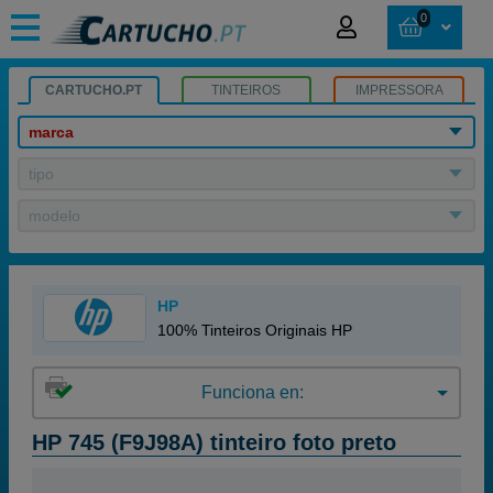
0
CARTUCHO.PT
TINTEIROS
IMPRESSORA
marca
tipo
modelo
HP
100% Tinteiros Originais HP
Funciona en:
HP 745 (F9J98A) tinteiro foto preto