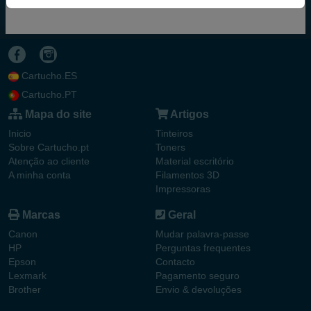
TINTEIROS
HP 745 (F9J98A) TINTEIRO PRETO
Cartucho.ES
Cartucho.PT
Mapa do site
Artigos
Inicio
Tinteiros
Sobre Cartucho.pt
Toners
Atenção ao cliente
Material escritório
A minha conta
Filamentos 3D
Impressoras
Marcas
Geral
Canon
Mudar palavra-passe
HP
Perguntas frequentes
Epson
Contacto
Lexmark
Pagamento seguro
Brother
Envio & devoluções