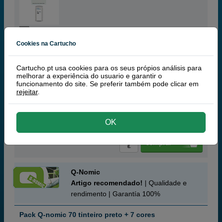
grey
130 ml
(0,48 € por ml)
Cookies na Cartucho
Cartucho.pt usa cookies para os seus própios análisis para
melhorar a experiência do usuario e garantir o
funcionamento do site. Se preferir também pode clicar em
rejeitar
.
62,
50
€
50,81 € iva ex
OK
RECEBA EM 24 HORAS
comprar >
Q-Nomic
Artigo recomendado!
| Qualidade e
rendimento | Garantía 100%
Pack Q-nomic 70 tinteiro preto + 7 cores