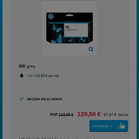
grey
130 ml
(0,93 € por ml)
RECEBA EM 24 HORAS
120,50 €
PVP
132,55 €
97,97 € iva ex
comprar >