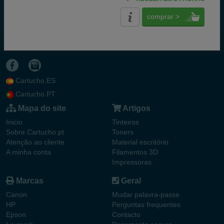
comprar >
Cartucho.ES
Cartucho.PT
Mapa do site
Artigos
Inicio
Tinteiros
Sobre Cartucho.pt
Toners
Atenção ao cliente
Material escritório
A minha conta
Filamentos 3D
Impressoras
Marcas
Geral
Canon
Mudar palavra-passe
HP
Perguntas frequentes
Epson
Contacto