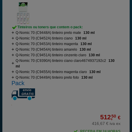
Tinteiros ou toners que contem o pack:
Q-Nomic 70 (C9448A) tinteiro preto mate
130 ml
Q-Nomic 70 (C9452A) tinteiro ciano
130 ml
Q-Nomic 70 (C9453A) tinteiro magenta
130 ml
Q-Nomic 70 (C9454A) tinteiro amarelo
130 ml
Q-Nomic 70 (C9451A) tinteiro cinzento claro
130 ml
Q-Nomic 70 (C9390A) tinteiro ciano claro4674937192c2
130
ml
Q-Nomic 70 (C9455A) tinteiro magenta claro
130 ml
Q-Nomic 70 (C9449A) tinteiro preto foto
130 ml
Pack
512,
50
€
416,67 € iva ex
RECEBA EM 24 HORAS