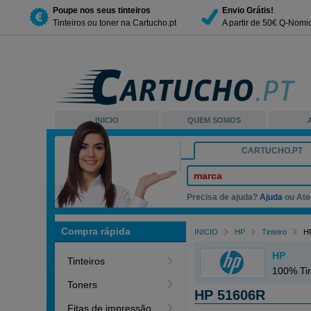
Poupe nos seus tinteiros
Envio Grátis!
Tinteiros ou toner na Cartucho.pt
A partir de 50€ Q-Nomi
INICIO
QUEM SOMOS
CARTUCHO.PT
marca
Precisa de ajuda?
Ajuda
ou Ate
Compra rápida
INICIO
HP
Tinteiro
HP
HP
Tinteiros
100% Tin
Toners
HP 51606R
Fitas de impressão