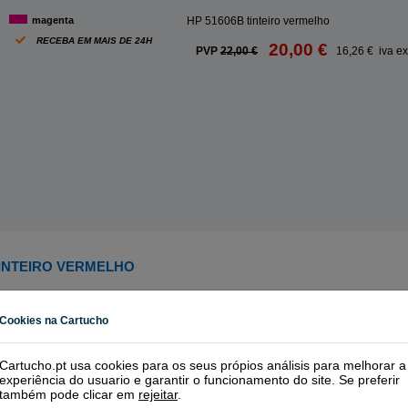
magenta
HP 51606B tinteiro vermelho
RECEBA EM MAIS DE 24H
20,00 €
PVP
22,00 €
16,26 € iva ex
TINTEIRO VERMELHO
Cookies na Cartucho
Cartucho.pt usa cookies para os seus própios análisis para melhorar a
experiência do usuario e garantir o funcionamento do site. Se preferir
também pode clicar em
rejeitar
.