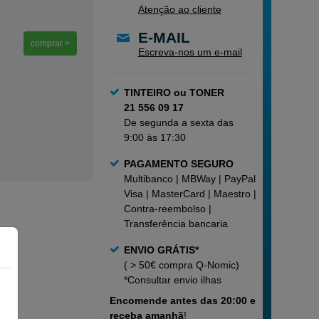
Atenção ao cliente
E-MAIL
comprar >
Escreva-nos um e-mail
TINTEIRO ou TONER
21 556 09 17
De segunda a sexta das
9:00 às 17:30
PAGAMENTO SEGURO
Multibanco | MBWay | PayPal |
Visa | MasterCard | Maestro |
Contra-reembolso |
Transferência bancaria
ENVIO GRÁTIS*
( > 50€ compra Q-Nomic)
*Consultar
envio ilhas
Encomende
antes das 20:00 e
receba amanhã
!