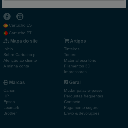
Cartucho.ES
Cartucho.PT
Mapa do site
Artigos
Inicio
Tinteiros
Sobre Cartucho.pt
Toners
Atenção ao cliente
Material escritório
A minha conta
Filamentos 3D
Impressoras
Marcas
Geral
Canon
Mudar palavra-passe
HP
Perguntas frequentes
Epson
Contacto
Lexmark
Pagamento seguro
Brother
Envio & devoluções