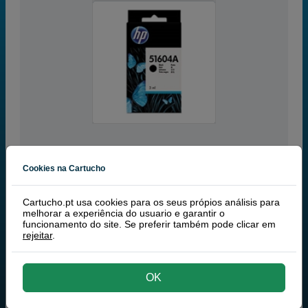
Cookies na Cartucho
preto
Cartucho.pt usa cookies para os seus própios análisis para
RECEBA EM 24 HORAS
melhorar a experiência do usuario e garantir o
funcionamento do site. Se preferir também pode clicar em
rejeitar
.
HP 51604A tinteiro preto
12,00 €
PVP
13,20 €
9,76 € iva ex
comprar >
OK
TINTEIROS
HP 51604A TINTEIRO PRETO