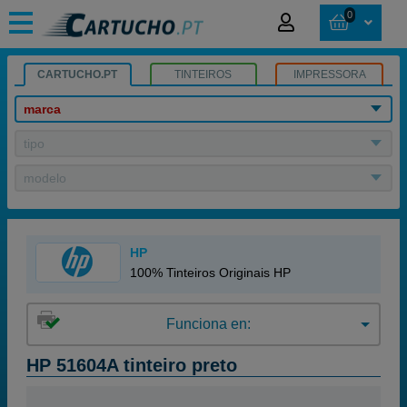
0
CARTUCHO.PT
TINTEIROS
IMPRESSORA
marca
tipo
modelo
HP
100% Tinteiros Originais HP
Funciona en:
HP 51604A tinteiro preto