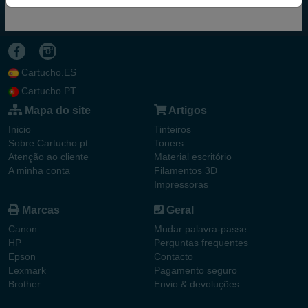
Cartucho.ES
Cartucho.PT
Mapa do site
Artigos
Inicio
Tinteiros
Sobre Cartucho.pt
Toners
Atenção ao cliente
Material escritório
A minha conta
Filamentos 3D
Impressoras
Marcas
Geral
Canon
Mudar palavra-passe
HP
Perguntas frequentes
Epson
Contacto
Lexmark
Pagamento seguro
Brother
Envio & devoluções