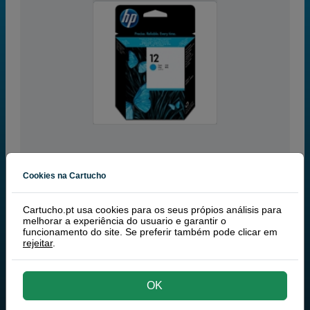
Cookies na Cartucho
ciano
RECEBA EM MAIS DE 24H
Cartucho.pt usa cookies para os seus própios análisis para
melhorar a experiência do usuario e garantir o
funcionamento do site. Se preferir também pode clicar em
HP 12 (C5024A) Cabeça de impressão ciano Original de HP.
rejeitar
.
77,21 €
PVP
84,93 €
62,77 € iva ex
comprar >
OK
TINTEIROS
HP 12 (C5024A) CABEÇA DE IMPRESSÃO
CIANO