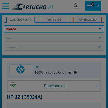
0
CARTUCHO.PT
TINTEIROS
IMPRESSORA
marca
tipo
modelo
HP
100% Tinteiros Originais HP
Funciona en:
HP 12 (C5024A)