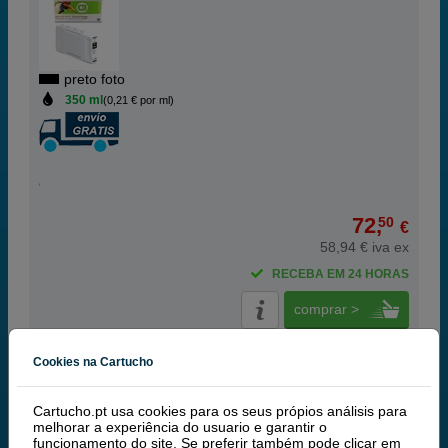
preto foto
350 ml
(0,21 € por ml)
72,
50
€
58,94 € iva ex
RECEBA EM 24 HORAS
comprar >
Cookies na Cartucho
Q-Nomic
Artigo recomendado!
| Qualidade e
Cartucho.pt usa cookies para os seus própios análisis para
rendimento | Garantía 100%
melhorar a experiência do usuario e garantir o
funcionamento do site. Se preferir também pode clicar em