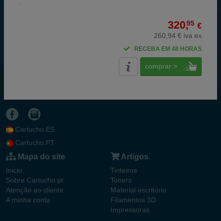
320,
95
€
260,94 € iva ex
RECEBA EM 48 HORAS
comprar >
Cartucho.ES
Cartucho.PT
Mapa do site
Artigos
Inicio
Tinteiros
Sobre Cartucho.pt
Toners
Atenção ao cliente
Material escritório
A minha conta
Filamentos 3D
Impressoras