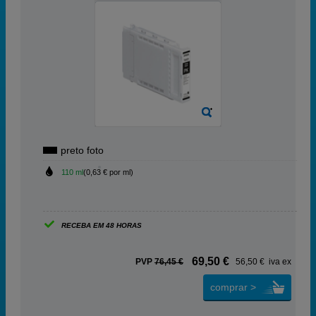
preto foto
110 ml
(0,63 € por ml)
RECEBA EM 48 HORAS
69,50 €
PVP
76,45 €
56,50 € iva ex
comprar >