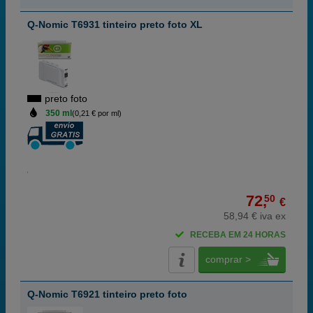
Q-Nomic T6931 tinteiro preto foto XL
preto foto
350 ml
(0,21 € por ml)
72,
50
€
58,94 € iva ex
RECEBA EM 24 HORAS
comprar >
Q-Nomic T6921 tinteiro preto foto