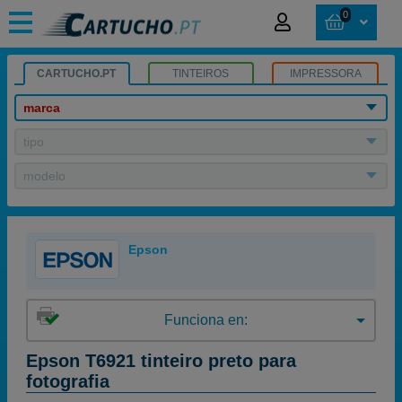
0
CARTUCHO.PT
TINTEIROS
IMPRESSORA
marca
tipo
modelo
Epson
Funciona en:
Epson T6921 tinteiro preto para
fotografia