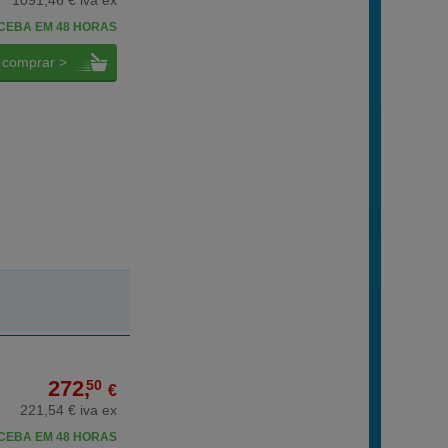
1091,46 € iva ex
CEBA EM 48 HORAS
comprar >
272,
50
€
221,54 € iva ex
CEBA EM 48 HORAS