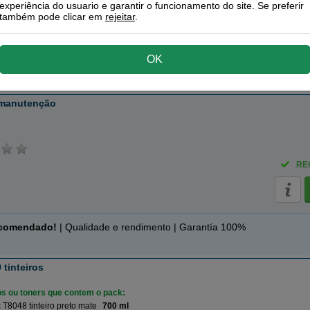
experiência do usuario e garantir o funcionamento do site. Se preferir
l
(0,21 € por ml)
também pode clicar em
rejeitar
.
RE
OK
 manutenção
RE
ecomendado!
| Qualidade e rendimento | Garantía 100%
 tinteiros
ros ou toners que contem o pack:
T8048 tinteiro preto mate
700 ml