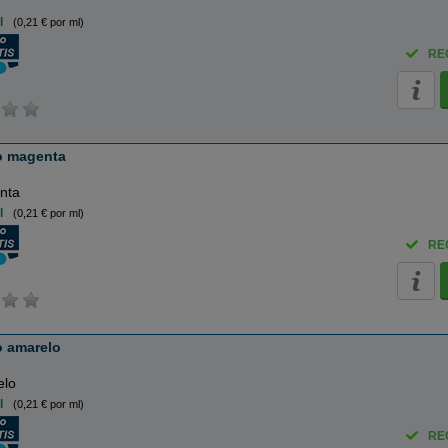
l
(0,21 € por ml)
RE
ro magenta
nta
l
(0,21 € por ml)
RE
o amarelo
elo
l
(0,21 € por ml)
RE