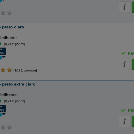
 preto claro
 brilhante
l
(0,21 € por ml)
RE
(10 / 1 opinión)
 preto extra claro
 brilhante
l
(0,21 € por ml)
RE