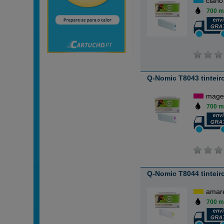
ciano
700 m
Q-Nomic T8043 tintei
mage
700 m
Q-Nomic T8044 tinteir
amar
700 m