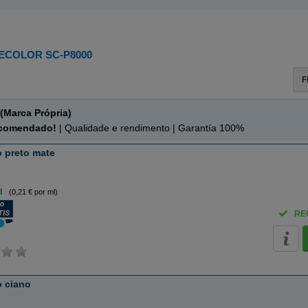
ECOLOR SC-P8000
F
(Marca Própria)
ecomendado!
| Qualidade e rendimento | Garantía 100%
o preto mate
l
(0,21 € por ml)
RE
o ciano