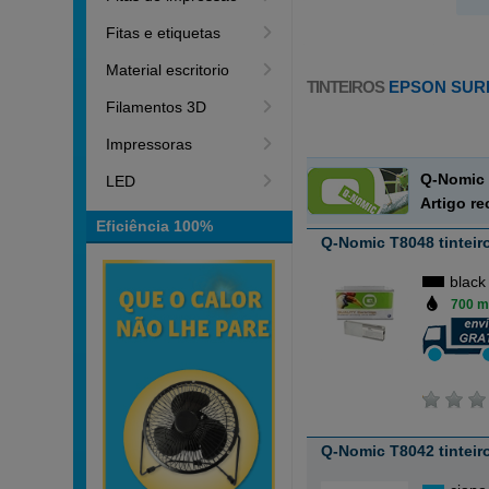
Fitas e etiquetas
Material escritorio
TINTEIROS
EPSON SUR
Filamentos 3D
Impressoras
Q-Nomic 
LED
Artigo r
Eficiência 100%
Q-Nomic T8048 tinteir
black
700 m
Q-Nomic T8042 tinteir