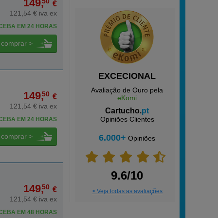
149,
50
€
121,54 € iva ex
CEBA EM 24 HORAS
comprar >
EXCECIONAL
Avaliação de Ouro pela
149,
50
€
eKomi
121,54 € iva ex
Cartucho.
pt
Opiniões Clientes
CEBA EM 24 HORAS
comprar >
6.000+
Opiniões
9.6/10
149,
50
€
> Veja todas as avaliações
121,54 € iva ex
CEBA EM 48 HORAS