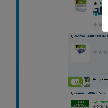
700 m
Q-Nomic T6997 kit de
Artigo r
Q-nomic T-8040 Pack 9
Poupe
Tintei
1 650,00 €
Q-Nomic 