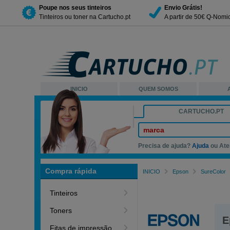
Poupe nos seus tinteiros
Envio Grátis!
Tinteiros ou toner na Cartucho.pt
A partir de 50€ Q-Nomi
INICIO
QUEM SOMOS
CARTUCHO.PT
marca
Precisa de ajuda?
Ajuda
ou Ate
Compra rápida
INICIO
Epson
SureColor
Tinteiros
Toners
E
Fitas de impressão