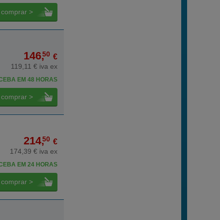
comprar >
146,
50
€
119,11 € iva ex
CEBA EM 48 HORAS
comprar >
214,
50
€
174,39 € iva ex
CEBA EM 24 HORAS
comprar >