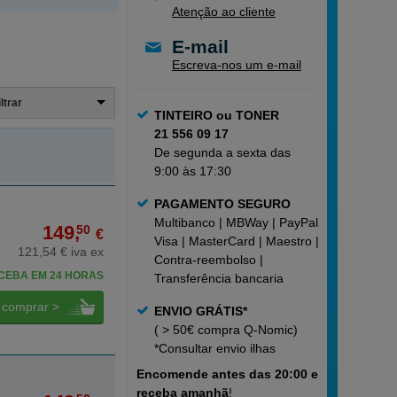
Atenção ao cliente
E-mail
Escreva-nos um e-mail
iltrar
TINTEIRO ou TONER
21 556 09 17
De segunda a sexta das
9:00 às 17:30
PAGAMENTO SEGURO
Multibanco | MBWay | PayPal |
149,
50
€
Visa | MasterCard | Maestro |
121,54 € iva ex
Contra-reembolso |
CEBA EM 24 HORAS
Transferência bancaria
comprar >
ENVIO GRÁTIS*
( > 50€ compra Q-Nomic)
*Consultar
envio ilhas
Encomende
antes das 20:00 e
receba amanhã
!