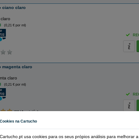
 ciano claro
 claro
l
(0,21 € por ml)
RE
o magenta claro
ta claro
l
(0,21 € por ml)
RE
(10 / 1 opinión)
Cookies na Cartucho
 preto foto
Cartucho.pt usa cookies para os seus própios análisis para melhorar a
 foto