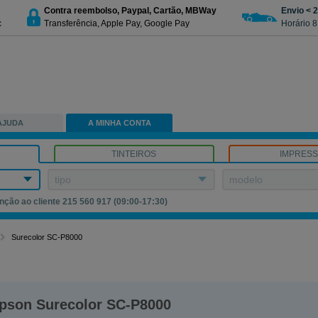
Contra reembolso, Paypal, Cartão, MBWay
Envio < 
c
Transferência, Apple Pay, Google Pay
Horário 8
AJUDA
A MINHA CONTA
TINTEIROS
IMPRES
tipo
modelo
nção ao cliente 215 560 917 (09:00-17:30)
Surecolor SC-P8000
pson Surecolor SC-P8000