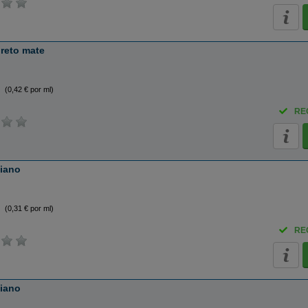
preto mate
(0,42 € por ml)
RE
ciano
(0,31 € por ml)
RE
ciano