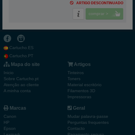
ARTIGO DESCONTINUADO
comprar >
Cartucho.ES
Cartucho.PT
Mapa do site
Artigos
Inicio
Tinteiros
Sobre Cartucho.pt
Toners
Atenção ao cliente
Material escritório
A minha conta
Filamentos 3D
Impressoras
Marcas
Geral
Canon
Mudar palavra-passe
HP
Perguntas frequentes
Epson
Contacto
Lexmark
Pagamento seguro