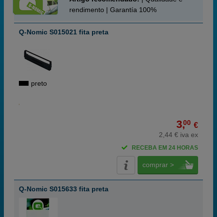
rendimento | Garantía 100%
Q-Nomic S015021 fita preta
preto
3,
00
€
2,44 € iva ex
RECEBA EM 24 HORAS
comprar >
Q-Nomic S015633 fita preta