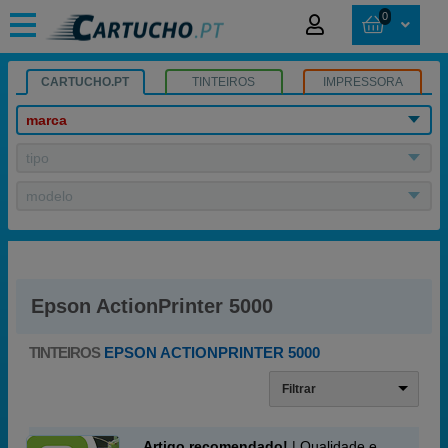
0
CARTUCHO.PT
TINTEIROS
IMPRESSORA
marca
tipo
modelo
Epson ActionPrinter 5000
TINTEIROS
EPSON ACTIONPRINTER 5000
Filtrar
Artigo recomendado!
| Qualidade e