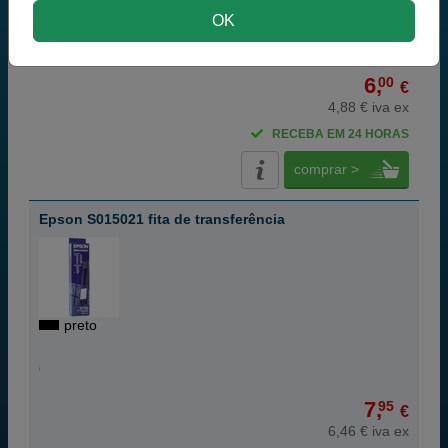
preto
OK
6,
00
€
4,88 € iva ex
RECEBA EM 24 HORAS
comprar >
Epson S015021 fita de transferência
preto
7,
95
€
6,46 € iva ex