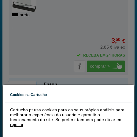
preto
3,
50
€
2,85 € iva ex
RECEBA EM 24 HORAS
comprar >
Epson
100% Original
Cookies na Cartucho
Epson S015633 fita preta
Cartucho.pt usa cookies para os seus própios análisis para
melhorar a experiência do usuario e garantir o
funcionamento do site. Se preferir também pode clicar em
rejeitar
.