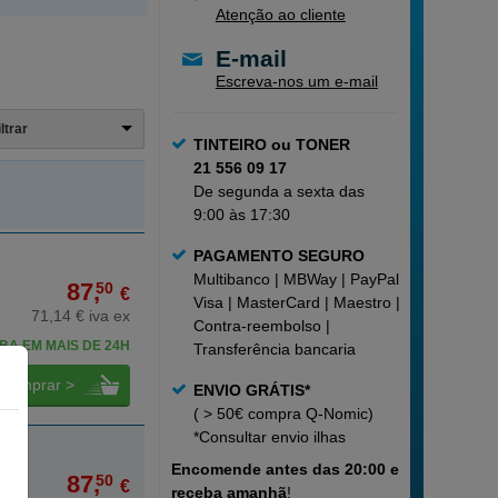
Atenção ao cliente
E-mail
Escreva-nos um e-mail
iltrar
TINTEIRO ou TONER
21 556 09 17
De segunda a sexta das
9:00 às 17:30
PAGAMENTO SEGURO
Multibanco | MBWay | PayPal |
87,
50
€
Visa | MasterCard | Maestro |
71,14 € iva ex
Contra-reembolso |
BA EM MAIS DE 24H
Transferência bancaria
comprar >
ENVIO GRÁTIS*
( > 50€ compra Q-Nomic)
*Consultar
envio ilhas
Encomende
antes das 20:00 e
87,
50
€
receba amanhã
!