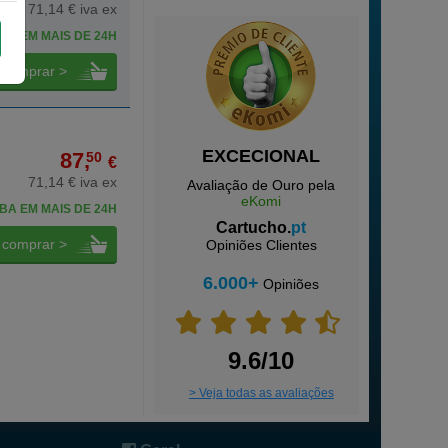
71,14 € iva ex
BA EM MAIS DE 24H
comprar >
EXCECIONAL
87,
50
€
71,14 € iva ex
Avaliação de Ouro pela
eKomi
BA EM MAIS DE 24H
Cartucho.
pt
comprar >
Opiniões Clientes
6.000+
Opiniões
9.6/10
> Veja todas as avaliações