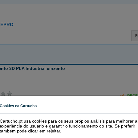
BEPRO
F
nto 3D PLA Industrial cinzento
RECE
Cookies na Cartucho
Cartucho.pt usa cookies para os seus própios análisis para melhorar a
ento 3D ABS cinzento
experiência do usuario e garantir o funcionamento do site. Se preferir
também pode clicar em
rejeitar
.