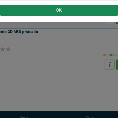
RECE
OK
ento 3D ABS prateado
RECE