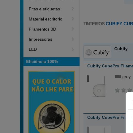
Fitas e etiquetas
Material escritorio
TINTEIROS
CUBIFY CU
Filamentos 3D
Impressoras
Cubify
LED
Eficiência 100%
Cubify CubePro Filame
grey
Cubify CubePro Filam