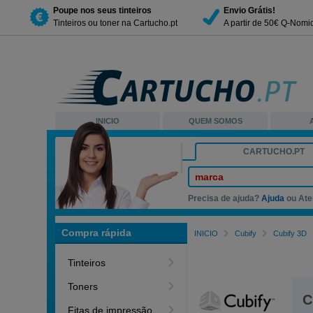
Poupe nos seus tinteiros
Envio Grátis!
Tinteiros ou toner na Cartucho.pt
A partir de 50€ Q-Nomi
INICIO
QUEM SOMOS
CARTUCHO.PT
marca
Precisa de ajuda?
Ajuda
ou Ate
Compra rápida
INICIO
Cubify
Cubify 3D
Tinteiros
Toners
C
Fitas de impressão