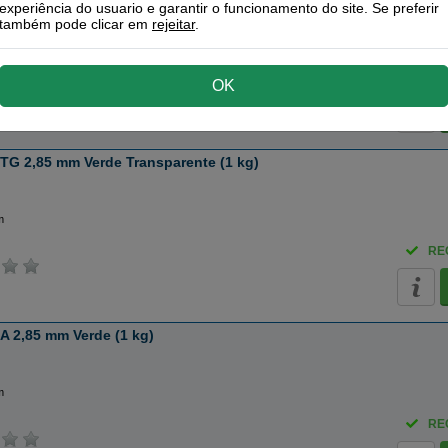
experiência do usuario e garantir o funcionamento do site. Se preferir
também pode clicar em
rejeitar
.
e
m
RE
OK
TG 2,85 mm Verde Transparente (1 kg)
e
m
RE
A 2,85 mm Verde (1 kg)
e
m
RE