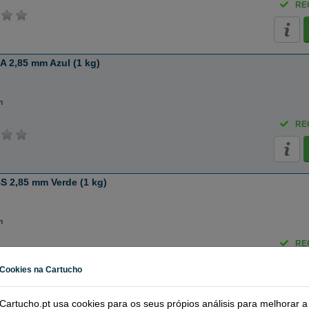
RE
 2,85 mm Azul (1 kg)
m
RE
S 2,85 mm Verde (1 kg)
e
m
RE
Cookies na Cartucho
 2,85 mm Verde Nuclear (1 kg)
Cartucho.pt usa cookies para os seus própios análisis para melhorar a