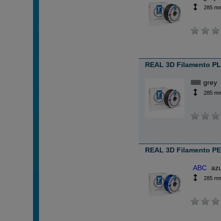
285 m
REAL 3D Filamento PLA
grey
285 m
REAL 3D Filamento PE
ABC
azu
285 m