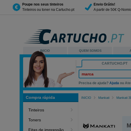
Poupe nos seus tinteiros
Envio Grátis!
Tinteiros ou toner na Cartucho.pt
A partir de 50€ Q-Nomi
INICIO
QUEM SOMOS
CARTUCHO.PT
marca
Precisa de ajuda?
Ajuda
ou Ate
Compra rápida
INICIO
Mankati
Mankati 3
Tinteiros
Toners
M
Fitas de impressão