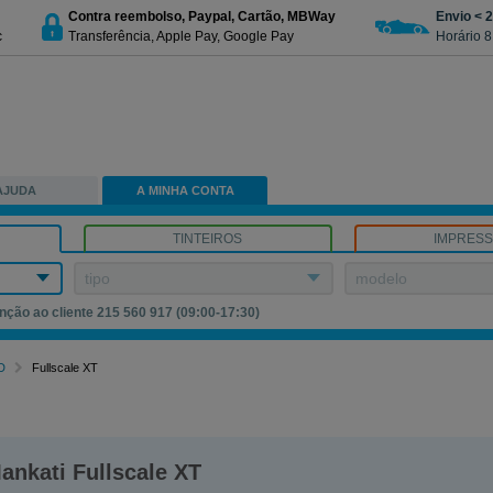
Contra reembolso, Paypal, Cartão, MBWay
Envio < 
c
Transferência, Apple Pay, Google Pay
Horário 8
AJUDA
A MINHA CONTA
TINTEIROS
IMPRES
tipo
modelo
nção ao cliente 215 560 917 (09:00-17:30)
D
Fullscale XT
ankati Fullscale XT