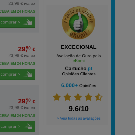
23,98 € iva ex
CEBA EM 24 HORAS
comprar >
EXCECIONAL
29,
50
€
23,98 € iva ex
Avaliação de Ouro pela
eKomi
CEBA EM 24 HORAS
Cartucho.
pt
Opiniões Clientes
comprar >
6.000+
Opiniões
29,
50
€
9.6/10
23,98 € iva ex
CEBA EM 24 HORAS
> Veja todas as avaliações
comprar >