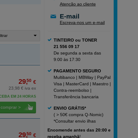
Atenção ao cliente
E-mail
Escreva-nos um e-mail
iltrar
TINTEIRO ou TONER
21 556 09 17
De segunda a sexta das
9:00 às 17:30
PAGAMENTO SEGURO
Multibanco | MBWay | PayPal |
29,
50
€
Visa | MasterCard | Maestro |
23,98 € iva ex
Contra-reembolso |
CEBA EM 24 HORAS
Transferência bancaria
comprar >
ENVIO GRÁTIS*
( > 50€ compra Q-Nomic)
*Consultar
envio ilhas
Encomende
antes das 20:00 e
29,
50
€
receba amanhã
!