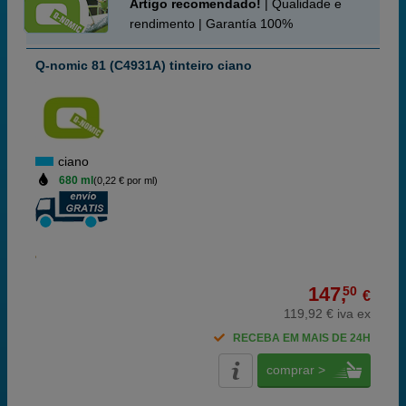
Artigo recomendado!
| Qualidade e
rendimento | Garantía 100%
Q-nomic 81 (C4931A) tinteiro ciano
ciano
680 ml
(0,22 € por ml)
147,
50
€
119,92 € iva ex
RECEBA EM MAIS DE 24H
comprar >