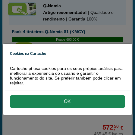
Q-Nomic
Artigo recomendado!
| Qualidade e
rendimento | Garantía 100%
Pack 4 tinteiros Q-Nomic 81 (KMCY)
Poupe 693,00 €
Cookies na Cartucho
Tinteiros ou toners que contem o pack:
Cartucho.pt usa cookies para os seus própios análisis para
Q-nomic 81 (C4930A) tinteiro preto
680 ml
melhorar a experiência do usuario e garantir o
Q-nomic 81 (C4931A) tinteiro ciano
680 ml
funcionamento do site. Se preferir também pode clicar em
Q-Nomic 81 (C4932A) tinteiro magenta
680 ml
rejeitar
.
Q-Nomic 81 (C4933A) tinteiro amarelo
680 ml
Pack
OK
572,
50
€
465,45 € iva ex