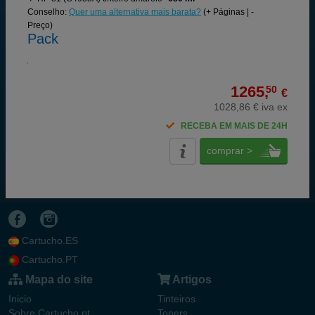
Conselho:
Quer uma alternativa mais barata?
(+ Páginas | -
Preço)
Pack
1265,
50
€
1028,86 € iva ex
RECEBA EM MAIS DE 24H
comprar >
Cartucho.ES
Cartucho.PT
Mapa do site
Artigos
Inicio
Tinteiros
Sobre Cartucho.pt
Toners