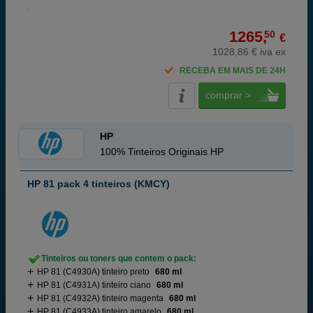
1265,
50
€
1028,86 € iva ex
RECEBA EM MAIS DE 24H
comprar >
HP
100% Tinteiros Originais HP
HP 81 pack 4 tinteiros (KMCY)
Tinteiros ou toners que contem o pack:
HP 81 (C4930A) tinteiro preto
680 ml
HP 81 (C4931A) tinteiro ciano
680 ml
HP 81 (C4932A) tinteiro magenta
680 ml
HP 81 (C4933A) tinteiro amarelo
680 ml