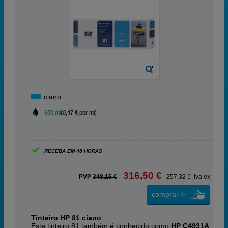
ciano
680 ml
(0,47 € por ml)
RECEBA EM 48 HORAS
316,50 €
PVP
348,15 €
257,32 € iva ex
comprar >
Tinteiro HP 81 ciano
.
Este tinteiro 81 também é conhecido como
HP C4931A
.