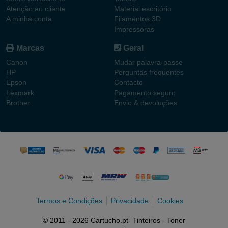
Atenção ao cliente
Material escritório
A minha conta
Filamentos 3D
Impressoras
Marcas
Geral
Canon
Mudar palavra-passe
HP
Perguntas frequentes
Epson
Contacto
Lexmark
Pagamento seguro
Brother
Envio & devoluções
Termos e Condições
Privacidade
Cookies
© 2011 - 2026 Cartucho.pt- Tinteiros - Toner