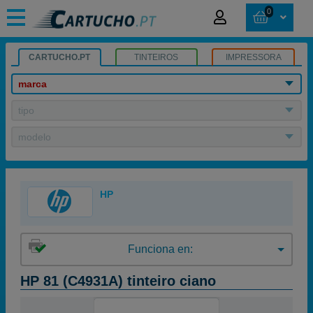
0
CARTUCHO.PT
TINTEIROS
IMPRESSORA
marca
tipo
modelo
HP
Funciona en:
HP 81 (C4931A) tinteiro ciano