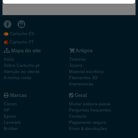
TINTEIROS
HP 80 (HP C4847A) TINTEIRO MAGENTA
Cartucho.ES
Cartucho.PT
Mapa do site
Artigos
Inicio
Tinteiros
Sobre Cartucho.pt
Toners
Atenção ao cliente
Material escritório
A minha conta
Filamentos 3D
Impressoras
Marcas
Geral
Canon
Mudar palavra-passe
HP
Perguntas frequentes
Epson
Contacto
Lexmark
Pagamento seguro
Brother
Envio & devoluções