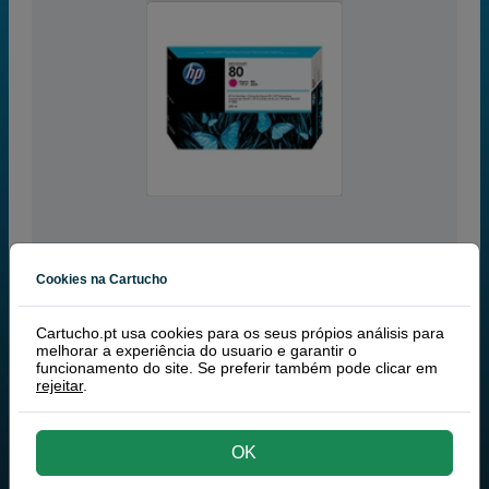
Cookies na Cartucho
magenta
RECEBA EM MAIS DE 24H
Cartucho.pt usa cookies para os seus própios análisis para
350 ml
(0,62 € por ml)
melhorar a experiência do usuario e garantir o
funcionamento do site. Se preferir também pode clicar em
rejeitar
.
HP 80 (HP C4847A) tinteiro magenta
218,50 €
PVP
240,35 €
177,64 € iva ex
comprar >
OK