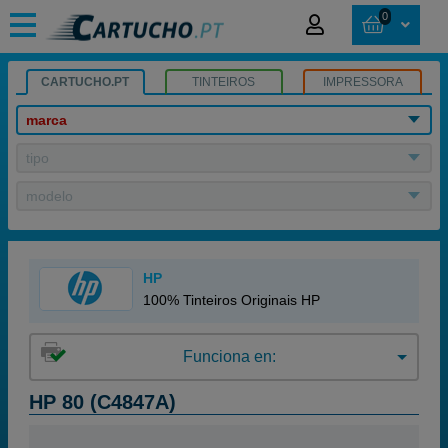
0
CARTUCHO.PT
TINTEIROS
IMPRESSORA
marca
tipo
modelo
HP
100% Tinteiros Originais HP
Funciona en:
HP 80 (C4847A)