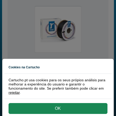
Cookies na Cartucho
black
Cartucho.pt usa cookies para os seus própios análisis para
ARTIGO DESCONTINUADO
melhorar a experiência do usuario e garantir o
175 mm
funcionamento do site. Se preferir também pode clicar em
rejeitar
.
REAL 3D Filamento ABS 1,75 mm preto (1 kg)
OK
TINTEIROS
REAL 3D FILAMENTO ABS 1,75 MM PRETO