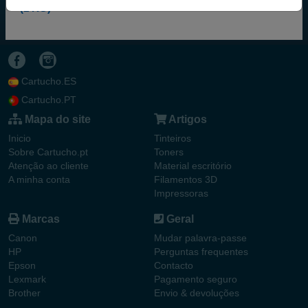
(1 KG)
Cartucho.ES
Cartucho.PT
Mapa do site
Artigos
Inicio
Tinteiros
Sobre Cartucho.pt
Toners
Atenção ao cliente
Material escritório
A minha conta
Filamentos 3D
Impressoras
Marcas
Geral
Canon
Mudar palavra-passe
HP
Perguntas frequentes
Epson
Contacto
Lexmark
Pagamento seguro
Brother
Envio & devoluções